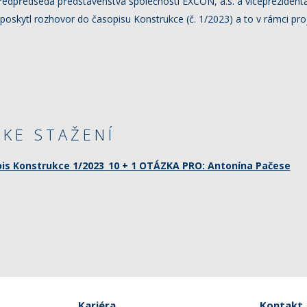
předpředseda představenstva společnosti EXCON, a.s. a viceprezident
 poskytl rozhovor do časopisu Konstrukce (č. 1/2023) a to v rámci pr
KE STAŽENÍ
is Konstrukce 1/2023_10 + 1 OTÁZKA PRO: Antonína Pačese
Kariéra
Kontakt