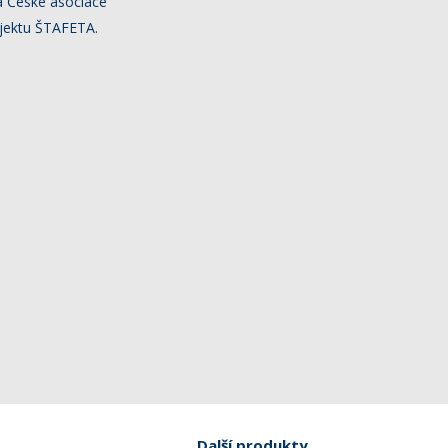
a České asociace
ojektu ŠTAFETA.
Další produkty