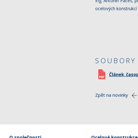
Ing. Antonín Pačes, 
ocelových konstrukcí
SOUBORY 
Článek_časop
Zpět na novinky
O společnosti
Ocelové konstrukce