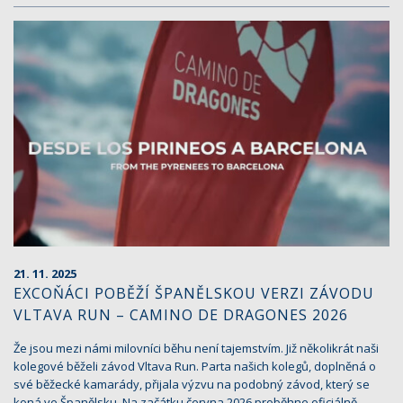
21. 11. 2025
EXCOŇÁCI POBĚŽÍ ŠPANĚLSKOU VERZI ZÁVODU
VLTAVA RUN – CAMINO DE DRAGONES 2026
Že jsou mezi námi milovníci běhu není tajemstvím. Již několikrát naši
kolegové běželi závod Vltava Run. Parta našich kolegů, doplněná o
své běžecké kamarády, přijala výzvu na podobný závod, který se
koná ve Španělsku. Na začátku června 2026 proběhne oficiálně…