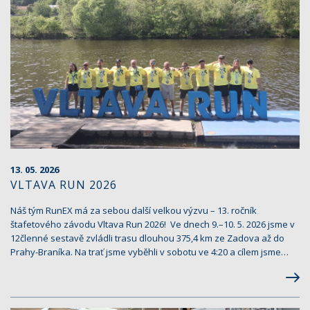
13. 05. 2026
VLTAVA RUN 2026
Náš tým RunEX má za sebou další velkou výzvu – 13. ročník
štafetového závodu Vltava Run 2026! ‍️️ Ve dnech 9.–10. 5. 2026 jsme v
12členné sestavě zvládli trasu dlouhou 375,4 km ze Zadova až do
Prahy-Braníka. Na trať jsme vyběhli v sobotu ve 4:20 a cílem jsme…