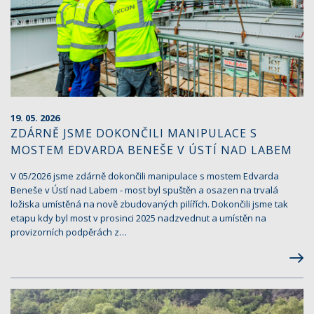
19. 05. 2026
ZDÁRNĚ JSME DOKONČILI MANIPULACE S
MOSTEM EDVARDA BENEŠE V ÚSTÍ NAD LABEM
V 05/2026 jsme zdárně dokončili manipulace s mostem Edvarda
Beneše v Ústí nad Labem - most byl spuštěn a osazen na trvalá
ložiska umístěná na nově zbudovaných pilířích. Dokončili jsme tak
etapu kdy byl most v prosinci 2025 nadzvednut a umístěn na
provizorních podpěrách z…