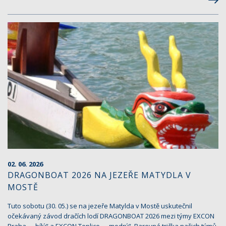
02. 06. 2026
DRAGONBOAT 2026 NA JEZEŘE MATYDLA V
MOSTĚ
Tuto sobotu (30. 05.) se na jezeře Matylda v Mostě uskutečnil
očekávaný závod dračích lodí DRAGONBOAT 2026 mezi týmy EXCON
Praha – „bílý“ a EXCON Teplice – „modrý“. Barevná trička našich týmů