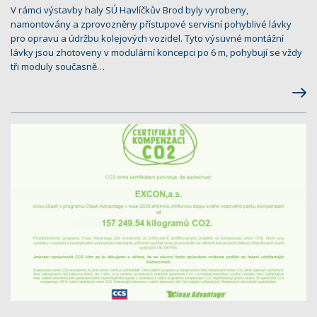
V rámci výstavby haly SÚ Havlíčkův Brod byly vyrobeny,
namontovány a zprovozněny přístupové servisní pohyblivé lávky
pro opravu a údržbu kolejových vozidel. Tyto výsuvné montážní
lávky jsou zhotoveny v modulární koncepci po 6 m, pohybují se vždy
tři moduly současně…