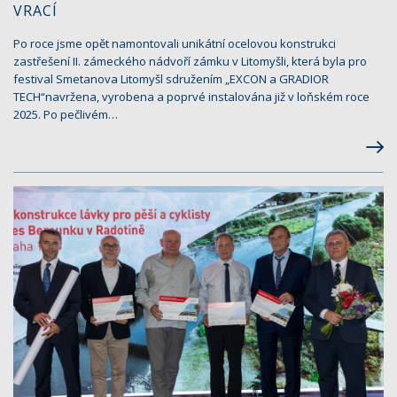
VRACÍ
Po roce jsme opět namontovali unikátní ocelovou konstrukci
zastřešení II. zámeckého nádvoří zámku v Litomyšli, která byla pro
festival Smetanova Litomyšl sdružením „EXCON a GRADIOR
TECH“navržena, vyrobena a poprvé instalována již v loňském roce
2025. Po pečlivém…