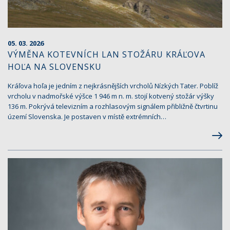
05. 03. 2026
VÝMĚNA KOTEVNÍCH LAN STOŽÁRU KRÁĽOVA
HOĽA NA SLOVENSKU
Kráľova hoľa je jedním z nejkrásnějších vrcholů Nízkých Tater. Poblíž
vrcholu v nadmořské výšce 1 946 m n. m. stojí kotvený stožár výšky
136 m. Pokrývá televizním a rozhlasovým signálem přibližně čtvrtinu
území Slovenska. Je postaven v místě extrémních…