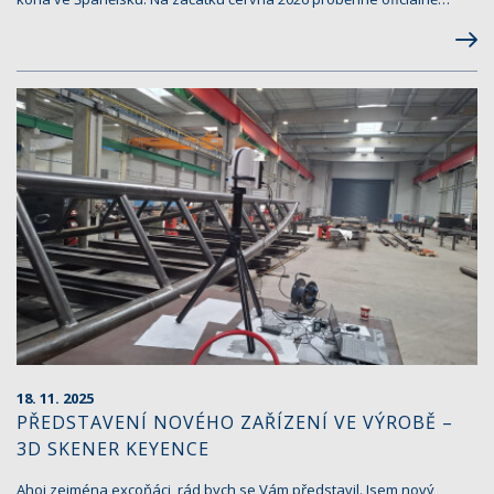
18. 11. 2025
PŘEDSTAVENÍ NOVÉHO ZAŘÍZENÍ VE VÝROBĚ –
3D SKENER KEYENCE
Ahoj zejména excoňáci, rád bych se Vám představil. Jsem nový