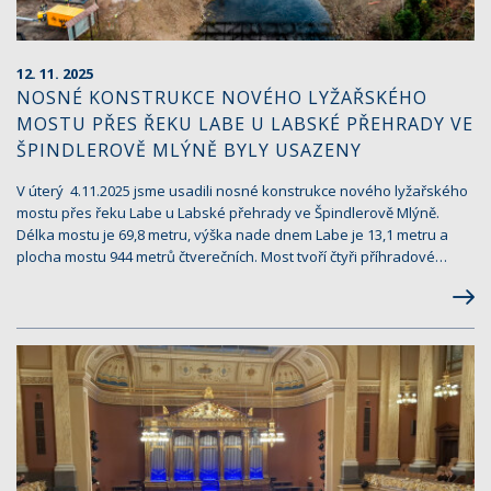
12. 11. 2025
NOSNÉ KONSTRUKCE NOVÉHO LYŽAŘSKÉHO
MOSTU PŘES ŘEKU LABE U LABSKÉ PŘEHRADY VE
ŠPINDLEROVĚ MLÝNĚ BYLY USAZENY
V úterý 4.11.2025 jsme usadili nosné konstrukce nového lyžařského
mostu přes řeku Labe u Labské přehrady ve Špindlerově Mlýně.
Délka mostu je 69,8 metru, výška nade dnem Labe je 13,1 metru a
plocha mostu 944 metrů čtverečních. Most tvoří čtyři příhradové…