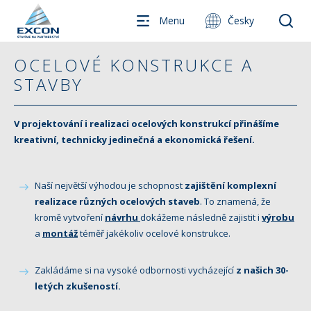
Menu
Česky
OCELOVÉ KONSTRUKCE A
STAVBY
V projektování i realizaci ocelových konstrukcí přinášíme
kreativní, technicky jedinečná a ekonomická řešení.
Naší největší výhodou je schopnost
zajištění komplexní
realizace různých ocelových staveb
. To znamená, že
kromě vytvoření
návrhu
dokážeme následně zajistit i
výrobu
a
montáž
téměř jakékoliv ocelové konstrukce.
Zakládáme si na vysoké odbornosti vycházející
z našich 30-
letých zkušeností.