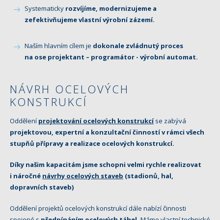
Systematicky
rozvíjíme, modernizujeme a
zefektivňujeme vlastní výrobní zázemí.
Naším hlavním cílem je
dokonale zvládnutý proces
na ose projektant – programátor - výrobní automat.
NÁVRH OCELOVÝCH
KONSTRUKCÍ
Oddělení
projektování ocelových konstrukcí
se zabývá
projektovou, expertní a konzultační činností v rámci všech
stupňů přípravy a realizace ocelových konstrukcí.
Díky našim kapacitám jsme schopni velmi rychle realizovat
i náročné
návrhy ocelových staveb
(stadionů, hal,
dopravních staveb)
Oddělení projektů ocelových konstrukcí dále nabízí činnosti
spojené s
předpínáním ocelových táhel
.
Máme vlastní technické