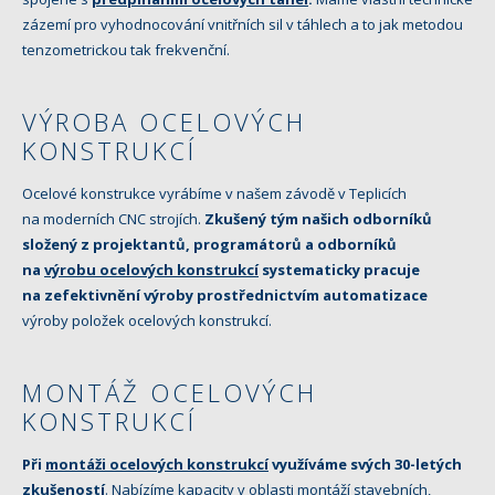
zázemí pro vyhodnocování vnitřních sil v táhlech a to jak metodou
tenzometrickou tak frekvenční.
VÝROBA OCELOVÝCH
KONSTRUKCÍ
Ocelové konstrukce vyrábíme v našem závodě v Teplicích
na moderních CNC strojích.
Zkušený tým našich odborníků
složený z projektantů, programátorů a odborníků
na
výrobu ocelových konstrukcí
systematicky pracuje
na zefektivnění výroby prostřednictvím automatizace
výroby položek ocelových konstrukcí.
MONTÁŽ OCELOVÝCH
KONSTRUKCÍ
Při
montáži ocelových konstrukcí
využíváme svých 30-letých
zkušeností
. Nabízíme kapacity v oblasti montáží stavebních,