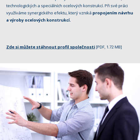
technologických a speciálních ocelových konstrukcí. Při své práci
využíváme synergického efektu, který vzniká
propojením návrhu
a výroby ocelových konstrukcí.
Zde si můžete stáhnout profil společnosti
[PDF, 1.72 MB]