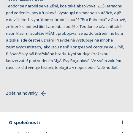
Teodor se narodil se ve Zlíně, kde také absolvoval ZUŠ Harmonii
pod vedením Jany Křupkové. Vystoupil na mnoha soutěžích, a již
v devíti letech vyhrál mezinárodní soutěž "Pro Bohemia" v Ostravě,
ze které si odnesl titul Laureáta soutěže. Teodor se účastnil také
např. klavírní soutěže MŠMT, probojoval se až do ústředního kola
a získal zde čestné uznání. Pravidelně vystupuje na mnoha
zajímavých místech, jako jsou např. Kongresové centrum ve Zlíně,
či Španělský sál Pražského hradu. Nyní studuje Pražskou
konzervatoř pod vedením MgA. Evy Boguniové. Ve svém volném
čase se rád věnuje historii, teologii a v neposlední řadě hudbě.
Zpět na novinky
O společnosti