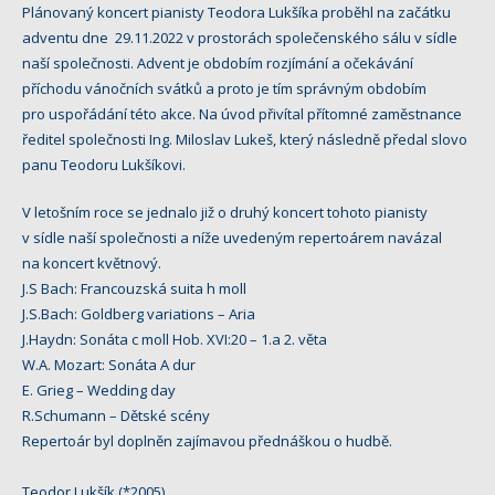
Plánovaný koncert pianisty Teodora Lukšíka proběhl na začátku
adventu dne 29.11.2022 v prostorách společenského sálu v sídle
naší společnosti. Advent je obdobím rozjímání a očekávání
příchodu vánočních svátků a proto je tím správným obdobím
pro uspořádání této akce. Na úvod přivítal přítomné zaměstnance
ředitel společnosti Ing. Miloslav Lukeš, který následně předal slovo
panu Teodoru Lukšíkovi.
V letošním roce se jednalo již o druhý koncert tohoto pianisty
v sídle naší společnosti a níže uvedeným repertoárem navázal
na koncert květnový.
J.S Bach: Francouzská suita h moll
J.S.Bach: Goldberg variations – Aria
J.Haydn: Sonáta c moll Hob. XVI:20 – 1.a 2. věta
W.A. Mozart: Sonáta A dur
E. Grieg – Wedding day
R.Schumann – Dětské scény
Repertoár byl doplněn zajímavou přednáškou o hudbě.
Teodor Lukšík (*2005)