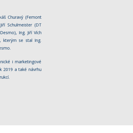
Lukáš Churavý (Femont
iří Schulmeister (DT
Desmo), Ing. Jiří Vích
, kterým se stal Ing.
Desmo.
nické i marketingové
ok 2019 a také návrhu
ukcí.