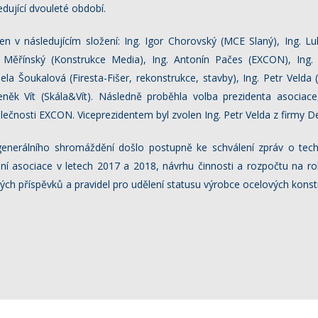
edující dvouleté období.
n v následujícím složení: Ing. Igor Chorovský (MCE Slaný), Ing. 
Měřínský (Konstrukce Media), Ing. Antonín Pačes (EXCON), Ing. J
ela Šoukalová (Firesta-Fišer, rekonstrukce, stavby), Ing. Petr Velda (
eněk Vít (Skála&Vít). Následně proběhla volba prezidenta asociace
lečnosti EXCON. Viceprezidentem byl zvolen Ing. Petr Velda z firmy 
enerálního shromáždění došlo postupně ke schválení zpráv o tech
ní asociace v letech 2017 a 2018, návrhu činnosti a rozpočtu na r
kých příspěvků a pravidel pro udělení statusu výrobce ocelových konstr