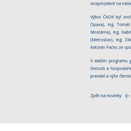
viceprezident na násl
Výbor ČAOK byl zvole
Opava), Ing. Tomáš 
Mostárna), Ing. Gabri
(Metrostav), Ing. Zd
Antonín Pačes ze spo
V dalším programu g
činnosti a hospodaře
pravidel a výše člens
Zpět na novinky