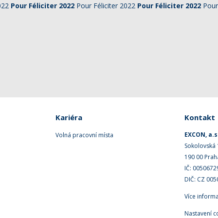
2022
Pour Féliciter 2022
Pour Féliciter 2022
Pour Féliciter 2022
Pour 
Kariéra
Kontakt
EXCON, a.s
Volná pracovní místa
Sokolovská
190 00 Prah
IČ: 0050672
DIČ: CZ 00
Více inform
Nastavení c