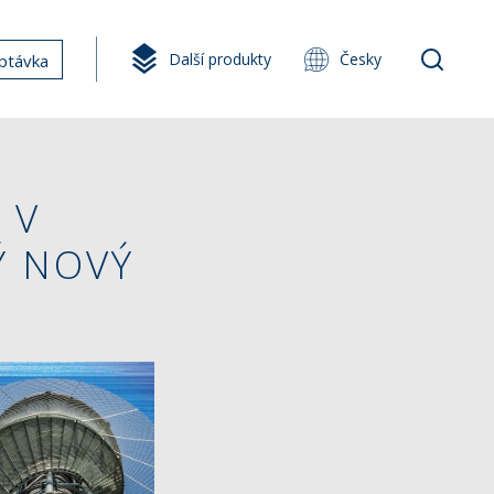
Další produkty
Česky
ptávka
 V
Ý NOVÝ