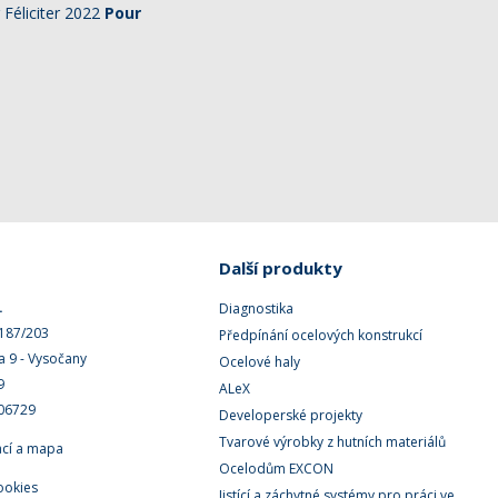
Féliciter 2022
Pour
Další produkty
.
Diagnostika
 187/203
Předpínání ocelových konstrukcí
a 9 - Vysočany
Ocelové haly
9
ALeX
506729
Developerské projekty
Tvarové výrobky z hutních materiálů
ací a mapa
Ocelodům EXCON
ookies
Jistící a záchytné systémy pro práci ve