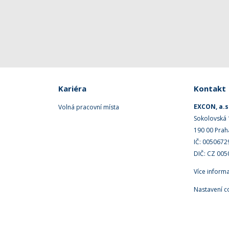
Kariéra
Kontakt
EXCON, a.s
Volná pracovní místa
Sokolovská
190 00 Prah
IČ: 0050672
DIČ: CZ 00
Více inform
Nastavení c