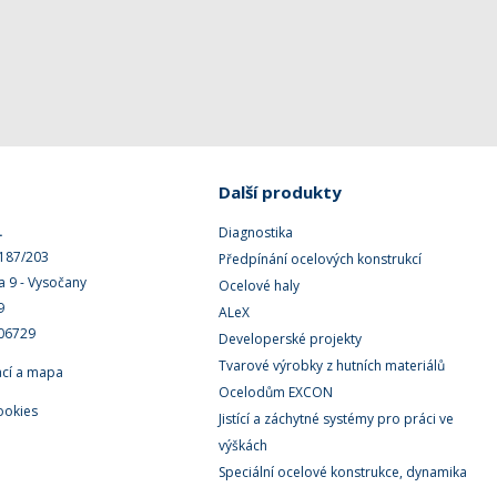
Další produkty
.
Diagnostika
 187/203
Předpínání ocelových konstrukcí
a 9 - Vysočany
Ocelové haly
9
ALeX
506729
Developerské projekty
Tvarové výrobky z hutních materiálů
ací a mapa
Ocelodům EXCON
ookies
Jistící a záchytné systémy pro práci ve
výškách
Speciální ocelové konstrukce, dynamika