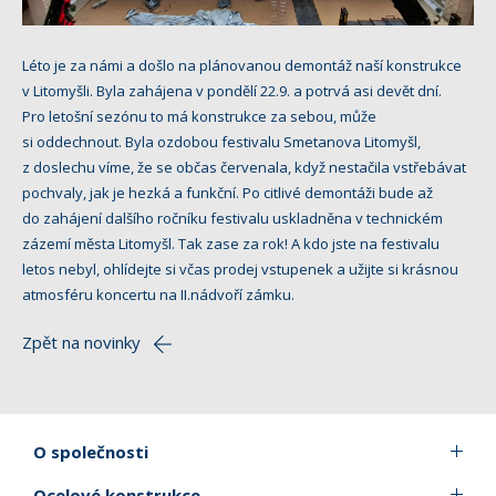
Léto je za námi a došlo na plánovanou demontáž naší konstrukce
v Litomyšli. Byla zahájena v pondělí 22.9. a potrvá asi devět dní.
Pro letošní sezónu to má konstrukce za sebou, může
si oddechnout. Byla ozdobou festivalu Smetanova Litomyšl,
z doslechu víme, že se občas červenala, když nestačila vstřebávat
pochvaly, jak je hezká a funkční. Po citlivé demontáži bude až
do zahájení dalšího ročníku festivalu uskladněna v technickém
zázemí města Litomyšl. Tak zase za rok! A kdo jste na festivalu
letos nebyl, ohlídejte si včas prodej vstupenek a užijte si krásnou
atmosféru koncertu na II.nádvoří zámku.
Zpět na novinky
O společnosti
Ocelové konstrukce