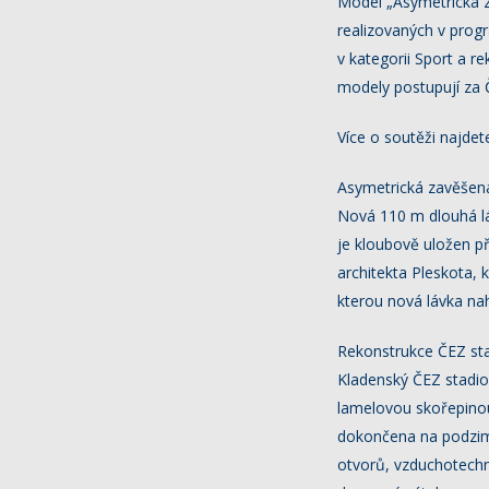
Model „Asymetrická za
realizovaných v prog
v kategorii Sport a r
modely postupují za 
Více o soutěži najde
Asymetrická zavěšená 
Nová 110 m dlouhá l
je kloubově uložen př
architekta Pleskota, 
kterou nová lávka nah
Rekonstrukce ČEZ st
Kladenský ČEZ stadion
lamelovou skořepinou
dokončena na podzim 
otvorů, vzduchotechni