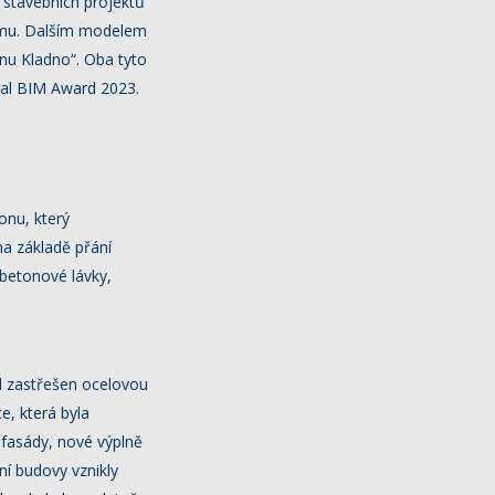
i stavebních projektů
ájmu. Dalším modelem
onu Kladno“. Oba tyto
bal BIM Award 2023.
nu, který
na základě přání
 betonové lávky,
yl zastřešen ocelovou
, která byla
 fasády, nové výplně
ní budovy vznikly