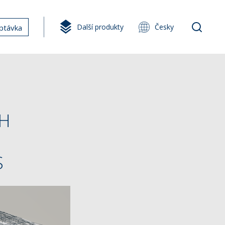
Další produkty
Česky
ptávka
CH
S