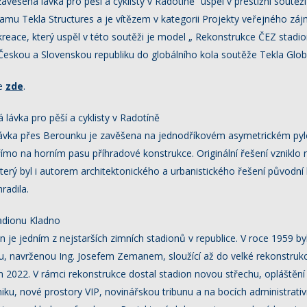
věšená lávka pro pěší a cyklisty v Radotíně“ uspěl v prestižní soutěž
ramu Tekla Structures a je vítězem v kategorii Projekty veřejného z
ekreace, který uspěl v této soutěži je model „ Rekonstrukce ČEZ stadi
Českou a Slovenskou republiku do globálního kola soutěže Tekla Glo
te
zde
.
lávka pro pěší a cyklisty v Radotíně
ávka přes Berounku je zavěšena na jednodříkovém asymetrickém pylo
ímo na horním pasu příhradové konstrukce. Originální řešení vzniklo 
který byl i autorem architektonického a urbanistického řešení původní
radila.
adionu Kladno
 je jedním z nejstarších zimních stadionů v republice. V roce 1959 b
, navrženou Ing. Josefem Zemanem, sloužící až do velké rekonstrukce
2022. V rámci rekonstrukce dostal stadion novou střechu, opláštění
ku, nové prostory VIP, novinářskou tribunu a na bocích administrativ