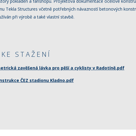
story pokladen a fanshopu. Projektová dokumentace ocelové konstr
u Tekla Structures včetně potřebných návazností betonových konstru
žíván při výrobě a také vlastní stavbě.
KE STAŽENÍ
trická zavěšená lávka pro pěší a cyklisty v Radotíně.pdf
strukce ČEZ stadionu Kladno.pdf