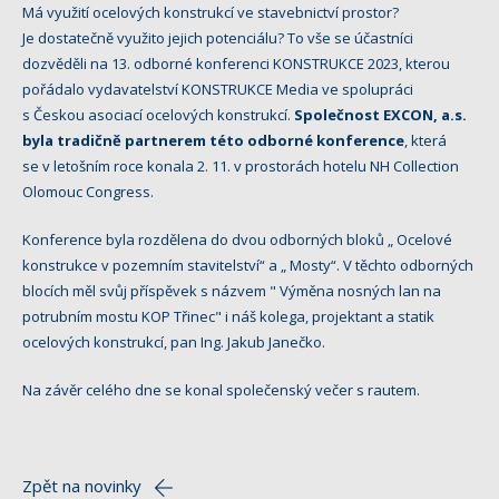
Má využití ocelových konstrukcí ve stavebnictví prostor?
Je dostatečně využito jejich potenciálu? To vše se účastníci
dozvěděli na 13. odborné konferenci KONSTRUKCE 2023, kterou
pořádalo vydavatelství KONSTRUKCE Media ve spolupráci
s Českou asociací ocelových konstrukcí.
Společnost EXCON, a.s.
byla tradičně partnerem této odborné konference
, která
se v letošním roce konala 2. 11. v prostorách hotelu NH Collection
Olomouc Congress.
Konference byla rozdělena do dvou odborných bloků „ Ocelové
konstrukce v pozemním stavitelství“ a „ Mosty“. V těchto odborných
blocích měl svůj příspěvek s názvem " Výměna nosných lan na
potrubním mostu KOP Třinec" i náš kolega, projektant a statik
ocelových konstrukcí, pan Ing. Jakub Janečko.
Na závěr celého dne se konal společenský večer s rautem.
Zpět na novinky