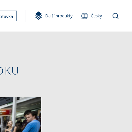
Další produkty
Česky
ptávka
OKU