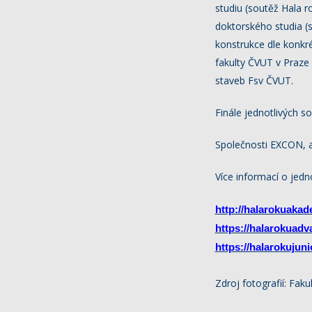
studiu (soutěž Hala 
doktorského studia (
konstrukce dle konkr
fakulty ČVUT v Praze
staveb Fsv ČVUT.
Finále jednotlivých s
Společnosti EXCON, a.
Více informací o jedn
http://halarokuakade
https://halarokuadv
https://halarokujunio
Zdroj fotografií: Fak