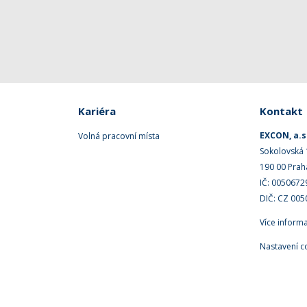
Kariéra
Kontakt
EXCON, a.s
Volná pracovní místa
Sokolovská
190 00 Prah
IČ: 0050672
DIČ: CZ 00
Více inform
Nastavení c