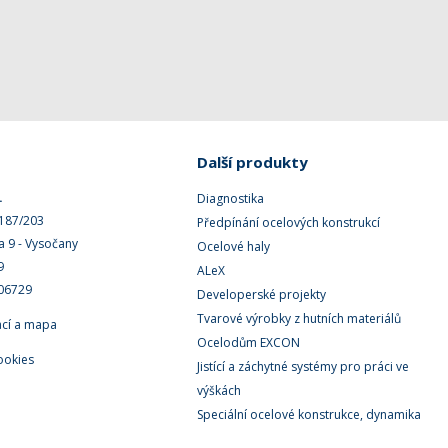
Další produkty
.
Diagnostika
 187/203
Předpínání ocelových konstrukcí
a 9 - Vysočany
Ocelové haly
9
ALeX
506729
Developerské projekty
Tvarové výrobky z hutních materiálů
ací a mapa
Ocelodům EXCON
ookies
Jistící a záchytné systémy pro práci ve
výškách
Speciální ocelové konstrukce, dynamika