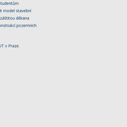
 studentům
it model stavební
 záštitou děkana
konstrukcí pozemních
UT v Praze.