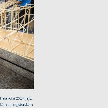
ala roku 2024, jejíž
řském a magisterském