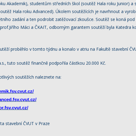
roku Akademik), studentům středních škol (soutěž Hala roku Junior) a
soutěž Hala roku Advanced). Úkolem soutěžících je navrhnout a vyrob
étního zadání a ten podrobit zatěžovací zkoušce. Soutěž se koná pod
 prof.Jiřího Máci a ČKAIT, odborným garantem soutěží byla Katedra 
outěží proběhlo v tomto týdnu a konalo v atriu na Fakultě stavební ČV
s., tuto soutěž finančně podpořila částkou 20.000 Kč.
otlivých soutěžích naleznete na:
mik.fsv.cvut.cz/
anced.fsv.cvut.cz/
r.fsv.cvut.cz/
ulta stavební ČVUT v Praze