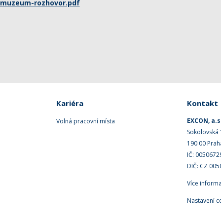
muzeum-rozhovor.pdf
Kariéra
Kontakt
EXCON, a.s
Volná pracovní místa
Sokolovská
190 00 Prah
IČ: 0050672
DIČ: CZ 00
Více inform
Nastavení c