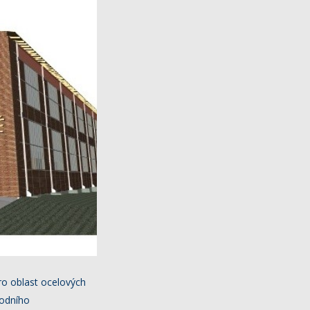
ro oblast ocelových
rodního