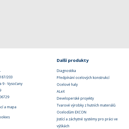
Další produkty
.
Diagnostika
 187/203
Předpínání ocelových konstrukcí
a 9 - Vysočany
Ocelové haly
9
ALeX
506729
Developerské projekty
Tvarové výrobky z hutních materiálů
ací a mapa
Ocelodům EXCON
ookies
Jistící a záchytné systémy pro práci ve
výškách