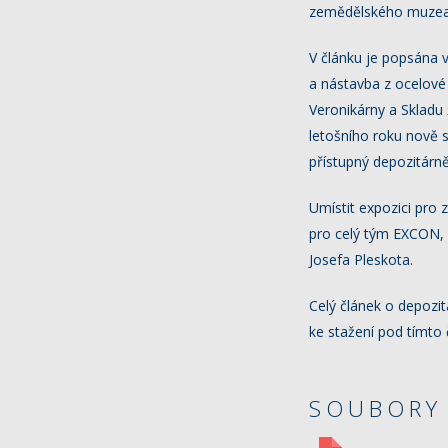
zemědělského muzea 
V článku je popsána 
a nástavba z ocelové 
Veronikárny a Skladu 
letošního roku nově 
přístupný depozitárně
Umístit expozici pro 
pro celý tým EXCON, k
Josefa Pleskota.
Celý článek o depozi
ke stažení pod tímto
SOUBORY 