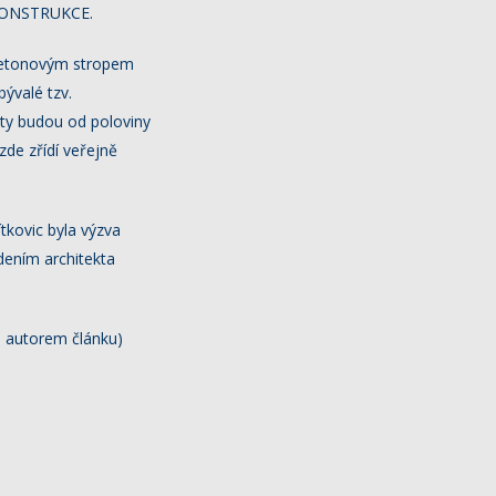
 KONSTRUKCE.
obetonovým stropem
ývalé tzv.
kty budou od poloviny
de zřídí veřejně
tkovic byla výzva
edením architekta
a autorem článku)