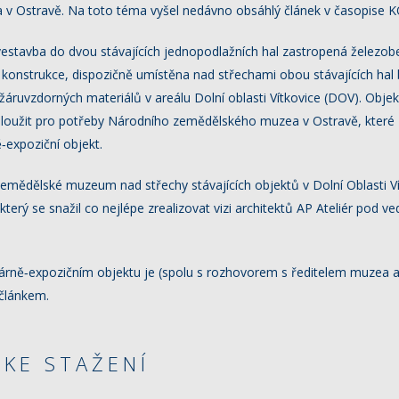
v Ostravě. Na toto téma vyšel nedávno obsáhlý článek v časopise
vestavba do dvou stávajících jednopodlažních hal zastropená želez
konstrukce, dispozičně umístěna nad střechami obou stávajících hal b
žáruvzdorných materiálů v areálu Dolní oblasti Vítkovice (DOV). Obje
sloužit pro potřeby Národního zemědělského muzea v Ostravě, které z
‑expoziční objekt.
zemědělské muzeum nad střechy stávajících objektů v Dolní Oblasti Ví
terý se snažil co nejlépe zrealizovat vizi architektů AP Ateliér pod v
tárně‑expozičním objektu je (spolu s rozhovorem s ředitelem muzea 
 článkem.
KE STAŽENÍ