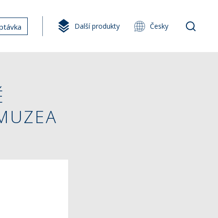
Další produkty
Česky
ptávka
É
MUZEA