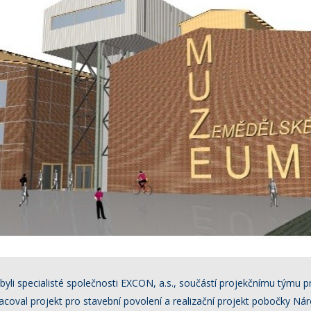
byli specialisté společnosti EXCON, a.s., součástí projekčnímu týmu p
racoval projekt pro stavební povolení a realizační projekt pobočky Ná