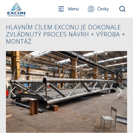
Menu
Česky
HLAVNÍM CÍLEM EXCONU JE DOKONALE
ZVLÁDNUTÝ PROCES NÁVRH + VÝROBA +
MONTÁŽ