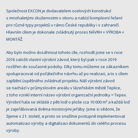
Společnost EXCON je dodavatelem ocelových konstrukcí
s mnohaletými zkušenostmi v oboru a nabízí komplexní řešení
pro různé typy projektů v rámci České republiky i v zahraničí.
Hlavním cílem je dokonale zvládnutý proces NÁVRH + VÝROBA +
MONTÁŽ.
Aby bylo možno dosáhnout tohoto cíle, rozhodli jsme se v roce
2016 založit vlastní výrobní závod, který byl pak v roce 2019
rozšířen do současné podoby. Díky tomu můžeme se zákazníkem
spolupracovat od počátečního návrhu až po realizaci, a to s cílem
zajištění úspěšného zvládnutí projektu. Náš výrobní závod
se nachází v průmyslovém areálu v lázeňském městě Teplice,
z toho vznikl interní název výrobní organizační jednotky = Tepex.
Výrobní hala se skládá z pěti lodí o ploše cca 10 000 m² a každá loď
je zajeřábovaná dvěma mostovými jeřáby. Jsme si vědomi, že
žijeme v 21. století, a proto se snažíme postupně implementovat
automatizaci výroby a digitalizaci dokumentů do celého procesu
výroby.