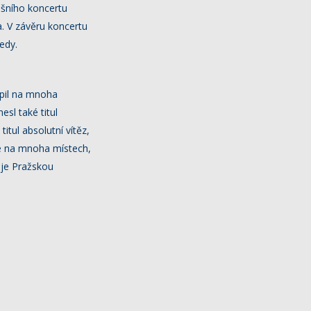
ešního koncertu
a. V závěru koncertu
edy.
upil na mnoha
esl také titul
itul absolutní vítěz,
ké na mnoha místech,
uje Pražskou