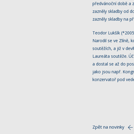
předvánoční době a z
zazněly skladby od do
zazněly skladby na p
Teodor Lukšík (*2005
Narodil se ve Zlíně,
soutěžích, a již v dev
Laureáta soutěže. Účas
a dostal se až do pos
jako jsou např. Kongr
konzervatoř pod veden
Zpět na novinky