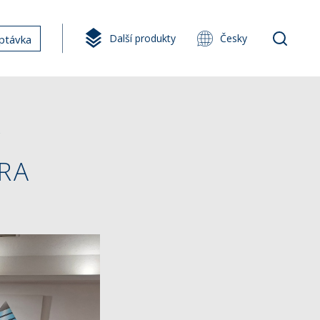
Další produkty
Česky
ptávka
V
RA