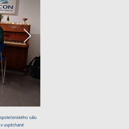
 společenského sálu
t v uspěchané