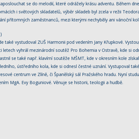
aposlouchat se do melodií, které odrážely krásu adventu. Během dn
mácích i světových skladatelů, výběr skladeb byl zcela v režii Teodor
řání přítomných zaměstnanců, mezi kterými nechyběly ani vánoční kol
)
 kde také vystudoval ZUŠ Harmonii pod vedením Jany Křupkové. Vysto
íti letech vyhrál mezinárodní soutěž Pro Bohemia v Ostravě, kde si odn
tnil se také např. klavírní soutěže MŠMT, kde v okresním kole získal t
ledního, ústředního kola, kde si odnesl čestné uznání. Vystupoval ta
esové centrum ve Zlíně, či Španělský sál Pražského hradu. Nyní stud
ím MgA. Evy Boguniové. Věnuje se historii, teologii a hudbě.