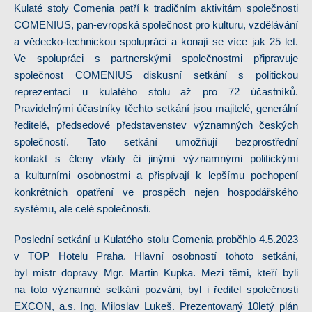
Kulaté stoly Comenia patří k tradičním aktivitám společnosti
COMENIUS, pan-evropská společnost pro kulturu, vzdělávání
a vědecko-technickou spolupráci a konají se více jak 25 let.
Ve spolupráci s partnerskými společnostmi připravuje
společnost COMENIUS diskusní setkání s politickou
reprezentací u kulatého stolu až pro 72 účastníků.
Pravidelnými účastníky těchto setkání jsou majitelé, generální
ředitelé, předsedové představenstev významných českých
společností. Tato setkání umožňují bezprostřední
kontakt s členy vlády či jinými významnými politickými
a kulturními osobnostmi a přispívají k lepšímu pochopení
konkrétních opatření ve prospěch nejen hospodářského
systému, ale celé společnosti.
Poslední setkání u Kulatého stolu Comenia proběhlo 4.5.2023
v TOP Hotelu Praha. Hlavní osobností tohoto setkání,
byl mistr dopravy Mgr. Martin Kupka. Mezi těmi, kteří byli
na toto významné setkání pozváni, byl i ředitel společnosti
EXCON, a.s. Ing. Miloslav Lukeš. Prezentovaný 10letý plán