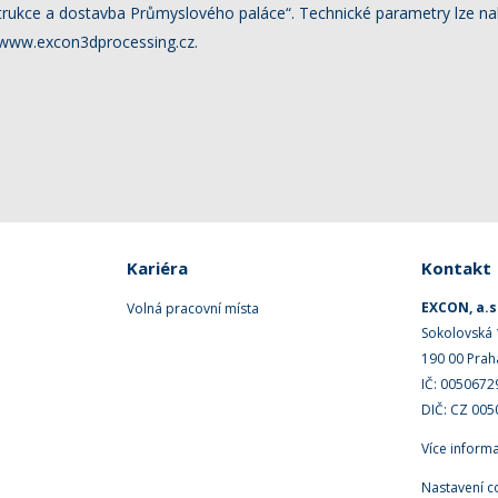
rukce a dostavba Průmyslového paláce“. Technické parametry lze nal
www.excon3dprocessing.cz.
Kariéra
Kontakt
EXCON, a.s
Volná pracovní místa
Sokolovská
190 00 Prah
IČ: 0050672
DIČ: CZ 00
Více inform
Nastavení c