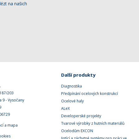
ézt na našich
Další produkty
.
Diagnostika
 187/203
Předpínání ocelových konstrukcí
a 9 - Vysočany
Ocelové haly
9
ALeX
506729
Developerské projekty
Tvarové výrobky z hutních materiálů
ací a mapa
Ocelodům EXCON
ookies
Jistící a záchytné systémy pro práci ve