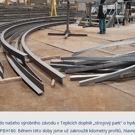
o našeho výrobního závodu v Teplicích doplnili „strojový park“ o hyd
PBH180. Během této doby jsme už zakroužili kilometry profilů, hlavně