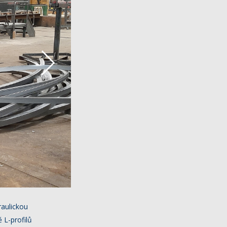
raulickou
 L-profilů