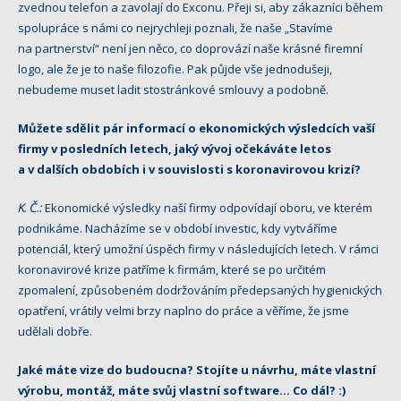
zvednou telefon a zavolají do Exconu. Přeji si, aby zákazníci během
spolupráce s námi co nejrychleji poznali, že naše „Stavíme
na partnerství“ není jen něco, co doprovází naše krásné firemní
logo, ale že je to naše filozofie. Pak půjde vše jednodušeji,
nebudeme muset ladit stostránkové smlouvy a podobně.
Můžete sdělit pár informací o ekonomických výsledcích vaší
firmy v posledních letech, jaký vývoj očekáváte letos
a v dalších obdobích i v souvislosti s koronavirovou krizí?
K. Č.:
Ekonomické výsledky naší firmy odpovídají oboru, ve kterém
podnikáme. Nacházíme se v období investic, kdy vytváříme
potenciál, který umožní úspěch firmy v následujících letech. V rámci
koronavirové krize patříme k firmám, které se po určitém
zpomalení, způsobeném dodržováním předepsaných hygienických
opatření, vrátily velmi brzy naplno do práce a věříme, že jsme
udělali dobře.
Jaké máte vize do budoucna? Stojíte u návrhu, máte vlastní
výrobu, montáž, máte svůj vlastní software… Co dál? :)