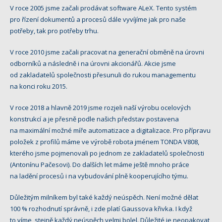
V roce 2005 jsme začali prodávat software ALeX. Tento systém
pro řízení dokumentů a procesů dále vyvíjíme jak pro naše
potřeby, tak pro potřeby trhu.
V roce 2010 jsme začali pracovat na generační obměně na úrovni
odborníků a následně i na úrovni akcionářů. Akcie jsme
od zakladatelů společnosti přesunuli do rukou managementu
na konci roku 2015.
V roce 2018 a hlavně 2019 jsme rozjeli naší výrobu ocelových
konstrukcí a je přesně podle našich představ postavena
na maximální možné míře automatizace a digitalizace. Pro přípravu
položek z profilů máme ve výrobě robota jménem TONDA V808,
kterého jsme pojmenovali po jednom ze zakladatelů společnosti
(Antonínu Pačesovi). Do dalších let máme ještě mnoho práce
na ladění procesů i na vybudování plně kooperujícího týmu.
Důležitým milníkem byl také každý neúspěch. Není možné dělat
100 % rozhodnutí správně, i zde platí Gaussova křivka. I když
to víme, stejně každý neúspěch velmi bolel. Důležité je neopakovat