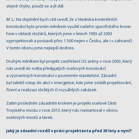
stejné chyby, poučit se a jít dál.
M. L.:
Na doplnění bych rád uvedl, že z hlediska konkrétních
konstrukcí bylo prvním milníkem využití našeho specifického know-
how v oblasti stožárů, kterých jsme v letech 1993 až 2003
vyprojektovali a postavili přes 1 500 nejen v Česku, ale i v zahraničí.
V tomto oboru jsme nejlepší dodnes.
Druhým milníkem byl projekt zastřešení O2 arény v roce 2003, který
nás uvedl do světa předpjatých ocelových konstrukcí
a významných konstrukcí v pozemním stavitelství. Zásadní
byl taktéž vstup do akcí v energetice, kde jsme zvládli projektování,
řízení a realizaci složitých či rozsáhlých zakázek.
Zatím posledním zásadním krokem je projekt ocelové části
Trojského mostu v roce 2013, který nás nastartoval v oboru
ocelových mostů a lávek.
Jaký je zásadní rozdíl v práci projektanta před 30 lety a nyní?