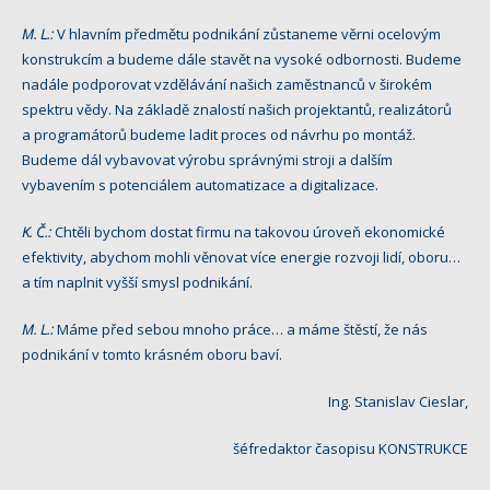
M. L.:
V hlavním předmětu podnikání zůstaneme věrni ocelovým
konstrukcím a budeme dále stavět na vysoké odbornosti. Budeme
nadále podporovat vzdělávání našich zaměstnanců v širokém
spektru vědy. Na základě znalostí našich projektantů, realizátorů
a programátorů budeme ladit proces od návrhu po montáž.
Budeme dál vybavovat výrobu správnými stroji a dalším
vybavením s potenciálem automatizace a digitalizace.
K. Č.:
Chtěli bychom dostat firmu na takovou úroveň ekonomické
efektivity, abychom mohli věnovat více energie rozvoji lidí, oboru…
a tím naplnit vyšší smysl podnikání.
M. L.:
Máme před sebou mnoho práce… a máme štěstí, že nás
podnikání v tomto krásném oboru baví.
Ing. Stanislav Cieslar,
šéfredaktor časopisu KONSTRUKCE