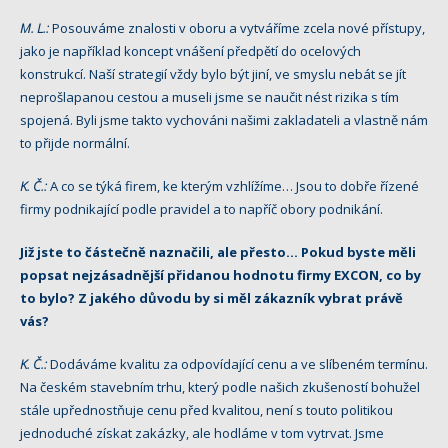
M. L.:
Posouváme znalosti v oboru a vytváříme zcela nové přístupy,
jako je například koncept vnášení předpětí do ocelových
konstrukcí. Naší strategií vždy bylo být jiní, ve smyslu nebát se jít
neprošlapanou cestou a museli jsme se naučit nést rizika s tím
spojená. Byli jsme takto vychováni našimi zakladateli a vlastně nám
to přijde normální.
K. Č.:
A co se týká firem, ke kterým vzhlížíme… Jsou to dobře řízené
firmy podnikající podle pravidel a to napříč obory podnikání.
Již jste to částečně naznačili, ale přesto… Pokud byste měli
popsat nejzásadnější přidanou hodnotu firmy EXCON, co by
to bylo? Z jakého důvodu by si měl zákazník vybrat právě
vás?
K. Č.:
Dodáváme kvalitu za odpovídající cenu a ve slíbeném termínu.
Na českém stavebním trhu, který podle našich zkušeností bohužel
stále upřednostňuje cenu před kvalitou, není s touto politikou
jednoduché získat zakázky, ale hodláme v tom vytrvat. Jsme