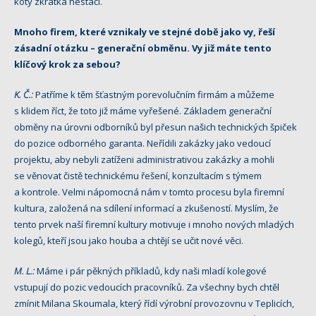
kóty zkrátka nestačí.
Mnoho firem, které vznikaly ve stejné době jako vy, řeší
zásadní otázku – generační obměnu. Vy již máte tento
klíčový krok za sebou?
K. Č.:
Patříme k těm šťastným porevolučním firmám a můžeme
s klidem říct, že toto již máme vyřešené. Základem generační
obměny na úrovni odborníků byl přesun našich technických špiček
do pozice odborného garanta. Neřídili zakázky jako vedoucí
projektu, aby nebyli zatíženi administrativou zakázky a mohli
se věnovat čistě technickému řešení, konzultacím s týmem
a kontrole. Velmi nápomocná nám v tomto procesu byla firemní
kultura, založená na sdílení informací a zkušeností. Myslím, že
tento prvek naší firemní kultury motivuje i mnoho nových mladých
kolegů, kteří jsou jako houba a chtějí se učit nové věci.
M. L.:
Máme i pár pěkných příkladů, kdy naši mladí kolegové
vstupují do pozic vedoucích pracovníků. Za všechny bych chtěl
zmínit Milana Skoumala, který řídí výrobní provozovnu v Teplicích,