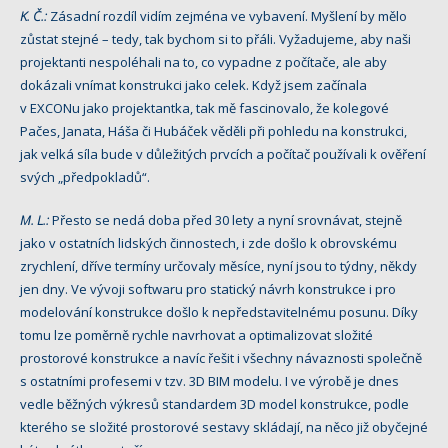
K. Č.:
Zásadní rozdíl vidím zejména ve vybavení. Myšlení by mělo
zůstat stejné – tedy, tak bychom si to přáli. Vyžadujeme, aby naši
projektanti nespoléhali na to, co vypadne z počítače, ale aby
dokázali vnímat konstrukci jako celek. Když jsem začínala
v EXCONu jako projektantka, tak mě fascinovalo, že kolegové
Pačes, Janata, Háša či Hubáček věděli při pohledu na konstrukci,
jak velká síla bude v důležitých prvcích a počítač používali k ověření
svých „předpokladů“.
M. L.:
Přesto se nedá doba před 30 lety a nyní srovnávat, stejně
jako v ostatních lidských činnostech, i zde došlo k obrovskému
zrychlení, dříve termíny určovaly měsíce, nyní jsou to týdny, někdy
jen dny. Ve vývoji softwaru pro statický návrh konstrukce i pro
modelování konstrukce došlo k nepředstavitelnému posunu. Díky
tomu lze poměrně rychle navrhovat a optimalizovat složité
prostorové konstrukce a navíc řešit i všechny návaznosti společně
s ostatními profesemi v tzv. 3D BIM modelu. I ve výrobě je dnes
vedle běžných výkresů standardem 3D model konstrukce, podle
kterého se složité prostorové sestavy skládají, na něco již obyčejné