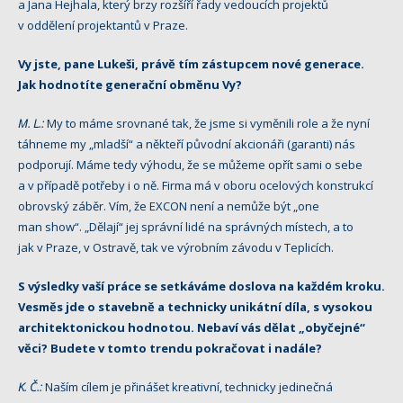
a Jana Hejhala, který brzy rozšíří řady vedoucích projektů
v oddělení projektantů v Praze.
Vy jste, pane Lukeši, právě tím zástupcem nové generace.
Jak hodnotíte generační obměnu Vy?
M. L.:
My to máme srovnané tak, že jsme si vyměnili role a že nyní
táhneme my „mladší“ a někteří původní akcionáři (garanti) nás
podporují. Máme tedy výhodu, že se můžeme opřít sami o sebe
a v případě potřeby i o ně. Firma má v oboru ocelových konstrukcí
obrovský záběr. Vím, že EXCON není a nemůže být „one
man show“. „Dělají“ jej správní lidé na správných místech, a to
jak v Praze, v Ostravě, tak ve výrobním závodu v Teplicích.
S výsledky vaší práce se setkáváme doslova na každém kroku.
Vesměs jde o stavebně a technicky unikátní díla, s vysokou
architektonickou hodnotou. Nebaví vás dělat „obyčejné“
věci? Budete v tomto trendu pokračovat i nadále?
K. Č.:
Naším cílem je přinášet kreativní, technicky jedinečná