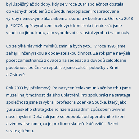
byl úspěšný až do doby, kdy se v roce 2014 společnost dostala
do vážných problémů z důvodu neproplacení rozpracované
výroby německým zákazníkem a skončila v konkurzu. Od roku 2018
je EXCON opět výrobcem ocelových konstrukcí, tentokrát jsme
vsadili na jinou kartu, a to vybudovat si vlastní výrobu tzv. od nuly.
Co se týká hlavních milníků, zmínila bych tyto… V roce 1995 jsme
zahájili inženýrskou a dodavatelskou činnost. Za rok jsme navýšili
počet zaměstnanců z dvaceti na šedesát a z důvodů celoplošné
působnosti po České republice jsme založili pobočky v Brně
a Ostravě.
Rok 2003 byl přelomový. Po nasycení telekomunikačního trhu jsme
museli najít možnosti dalšího uplatnění. Pro spolupráci na strategii
společnosti jsme si vybrali profesora Zdeňka Součka, který jako
guru českého strategického řízení zásadním způsobem ovlivnil
naše myšlení. Dokázali jsme se odpoutat od operativního řízení
a věnovat se tomu, co je pro firmu skutečně důležité – řízení
strategickému.