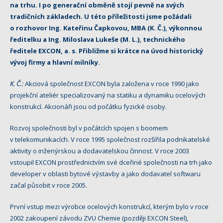
na trhu. I po generační obměně stojí pevně na svých
tradičních základech. U této příležitosti jsme požádali
o rozhovor Ing. Kateřinu Čapkovou, MBA (K. Č.), výkonnou
ředitelku a Ing. Miloslava Lukeše (M. L.), technického
ředitele EXCON, a. s.
Přibližme si krátce na úvod historický
vývoj firmy a hlavní milníky.
K. Č.:
Akciová společnost EXCON byla založena v roce 1990 jako
projekční ateliér specializovaný na statiku a dynamiku ocelových
konstrukcí. Akcionáři jsou od počátku fyzické osoby.
Rozvoj společnosti byl v počátcích spojen s boomem
v telekomunikacích. V roce 1995 společnost rozšířila podnikatelské
aktivity o inženýrskou a dodavatelskou činnost. V roce 2003
vstoupil EXCON prostřednictvím své dceřiné společnosti na trh jako
developer v oblasti bytové výstavby a jako dodavatel softwaru
začal působit v roce 2005.
První vstup mezi výrobce ocelových konstrukcí, kterým bylo v roce
2002 zakoupení závodu ZVU Chemie (později EXCON Steel),