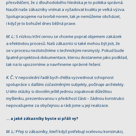
přesvědčeni, že z dlouhodobého hlediska je to politika správná.
Naučit naše zákazníky vnímat a vyžadovat kvalitu je velká výzva.
Spolupracujeme na tvorbě norem, tak je nemůžeme obcházet,
i když je to bohužel dnes běžná praxe.
M. L.:
S nízkou tržní cenou se chceme poprat objemem zakázek
a efektivitou procesů. Naši zákazníci si také mohou být jisti, že
se v procesu neztotožníme s technickými nesmysly. Pokud bude
špatně projektová dokumentace, kterou dostaneme jako podklad,
tak na to upozorníme a navrhneme správné řešení.
K. Č.:
V neposlední řadě bych chtěla vyzvednout schopnost
spolupráce s dalšími zúčastněnými subjekty, počínaje architekty.
U této otázky si dovolím ještě jednou zopakovat důležitou
myšlenku, prezentovanou v předchozí části – žádnou konstrukci
nepovažujeme za obyčejnou a rádi jsme u její realizace.
… a jaké zákazníky byste si přáli vy?
M. L.:
Přeji si zákazníky, kteří když potřebují ocelovou konstrukci,