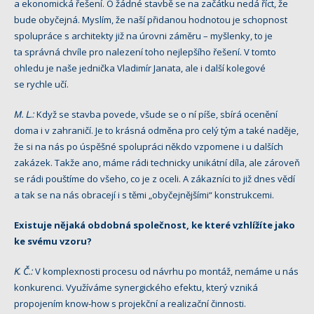
a ekonomická řešení. O žádné stavbě se na začátku nedá říct, že
bude obyčejná. Myslím, že naší přidanou hodnotou je schopnost
spolupráce s architekty již na úrovni záměru – myšlenky, to je
ta správná chvíle pro nalezení toho nejlepšího řešení. V tomto
ohledu je naše jednička Vladimír Janata, ale i další kolegové
se rychle učí.
M. L.:
Když se stavba povede, všude se o ní píše, sbírá ocenění
doma i v zahraničí. Je to krásná odměna pro celý tým a také naděje,
že si na nás po úspěšné spolupráci někdo vzpomene i u dalších
zakázek. Takže ano, máme rádi technicky unikátní díla, ale zároveň
se rádi pouštíme do všeho, co je z oceli. A zákazníci to již dnes vědí
a tak se na nás obracejí i s těmi „obyčejnějšími“ konstrukcemi.
Existuje nějaká obdobná společnost, ke které vzhlížíte jako
ke svému vzoru?
K. Č.:
V komplexnosti procesu od návrhu po montáž, nemáme u nás
konkurenci. Využíváme synergického efektu, který vzniká
propojením know-how s projekční a realizační činnosti.