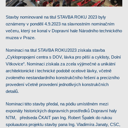
Stavby nominované na titul STAVBA ROKU 2023 byly
oznámeny v pondělí 4.9.2023 na slavnostním nominačním
večeru, který se konal v Dopravní hale Národního technického
muzea v Praze.
Nominaci na titul STAVBA ROKU2023 získala stavba
„Cyklopropojení centra s DOV, lávka pro pěší a cyklisty, Dolní
Vítkovice“. Nominaci získala za zcela výjimečné a unikátní
architektonické i technické podobě ocelové lávky, včetně
zvoleného nestandardního konstrukčního řešení a precizního
provedení včetně provedení jednotlivých konstrukčních
detailů.
Nominaci této stavby předal, na pódiu umístěném mezi
exponáty historických dopravních prostředků Dopravní haly
NTM, předseda ČKAIT pan Ing. Robert Špalek do rukou
spoluautora projektu stavby pana Ing. Vladimíra Janaty, CSC,