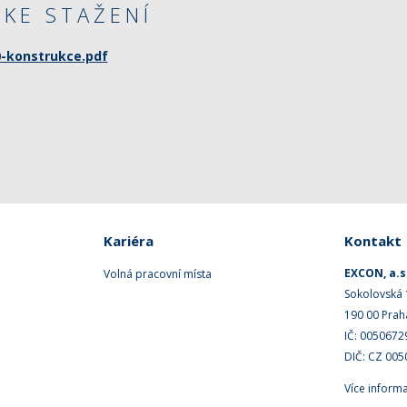
KE STAŽENÍ
0-konstrukce.pdf
Kariéra
Kontakt
EXCON, a.s
Volná pracovní místa
Sokolovská
190 00 Prah
IČ: 0050672
DIČ: CZ 00
Více inform