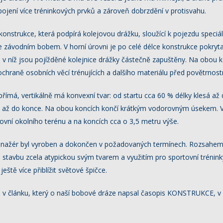
ojení více tréninkových prvků a zároveň dobrzdění v protisvahu.
konstrukce, která podpírá kolejovou drážku, sloužící k pojezdu speciá
e závodním bobem. V horní úrovni je po celé délce konstrukce pokryt
v níž jsou pojížděné kolejnice drážky částečně zapuštěny. Na obou k
 ochraně osobních věcí trénujících a dalšího materiálu před povětrnostn
římá, vertikálně má konvexní tvar: od startu cca 60 % délky klesá až
á až do konce. Na obou koncích končí krátkým vodorovným úsekem. V
ovní okolního terénu a na koncích cca o 3,5 metru výše.
enažér byl vyroben a dokončen v požadovaných termínech. Rozsahem
le stavbu zcela atypickou svým tvarem a využitím pro sportovní trénink
ještě více přiblížit světové špičce.
te v článku, který o naší bobové dráze napsal časopis KONSTRUKCE, v 