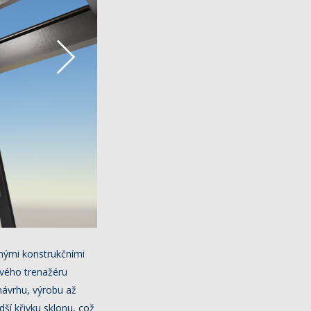
nými konstrukčními
ového trenažéru
návrhu, výrobu až
ší křivku sklonu, což