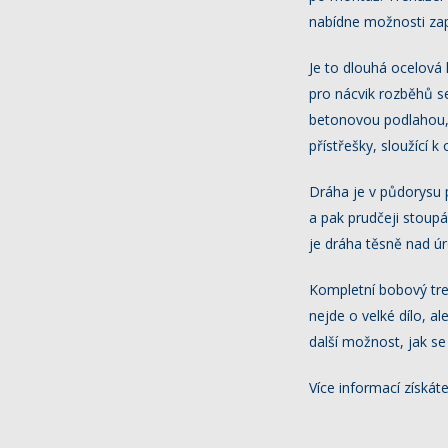
nabídne možnosti zap
Je to dlouhá ocelová 
pro nácvik rozběhů s
betonovou podlahou, 
přístřešky, sloužící k
Dráha je v půdorysu p
a pak prudčeji stoup
je dráha těsně nad úr
Kompletní bobový tr
nejde o velké dílo, a
další možnost, jak se 
Více informací získá