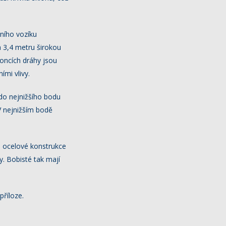
lního vozíku
a 3,4 metru širokou
oncích dráhy jsou
ími vlivy.
 do nejnižšího bodu
 nejnižším bodě
 ocelové konstrukce
y. Bobisté tak mají
příloze.