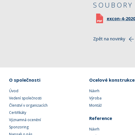
SOUBORY 
excon-4-202
Zpět na novinky
O společnosti
Ocelové konstrukce
Úvod
Návrh
Vedení společnosti
Výroba
Členství v organizacích
Montáž
Certifikáty
Reference
Významná ocenění
Sponzoring
Návrh
Napsali o nás