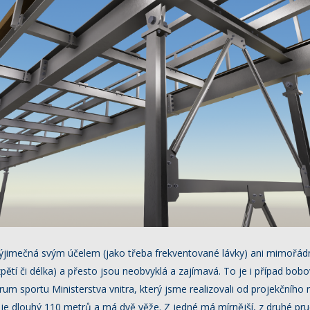
výjimečná svým účelem (jako třeba frekventované lávky) ani mimořád
pětí či délka) a přesto jsou neobvyklá a zajímavá. To je i případ bob
m sportu Ministerstva vnitra, který jsme realizovali od projekčního 
e dlouhý 110 metrů a má dvě věže. Z jedné má mírnější, z druhé prud