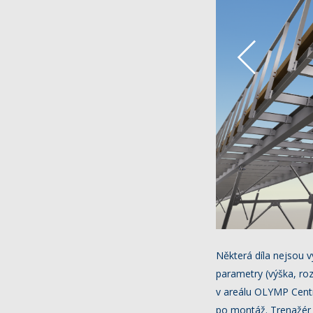
Některá díla nejsou 
parametry (výška, roz
v areálu OLYMP Centru
po montáž. Trenažér j