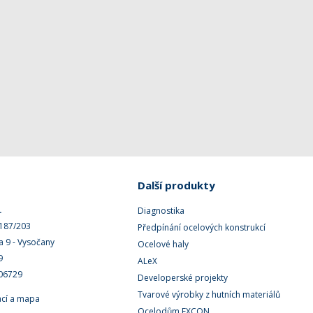
Další produkty
.
Diagnostika
 187/203
Předpínání ocelových konstrukcí
a 9 - Vysočany
Ocelové haly
9
ALeX
506729
Developerské projekty
Tvarové výrobky z hutních materiálů
ací a mapa
Ocelodům EXCON