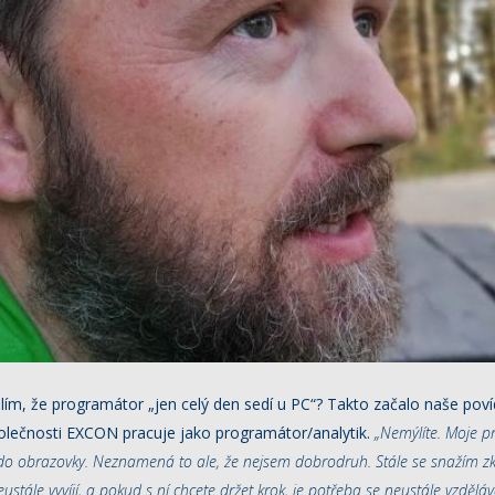
lím, že programátor „jen celý den sedí u PC“? Takto začalo naše pov
polečnosti EXCON pracuje jako programátor/analytik.
„Nemýlíte. Moje p
í do obrazovky. Neznamená to ale, že nejsem dobrodruh. Stále se snažím
stále vyvíjí, a pokud s ní chcete držet krok, je potřeba se neustále vzděláva