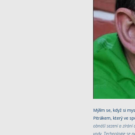
Mýlím se, když si mys
Pitrákem, který ve s
obnáší sezení a zírán
vody. Technologie se neu