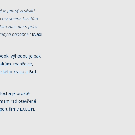
je patrný zesilující
 co my umíme klientům
jakým způsobem práci
úřady a podobně,“
uvádí
ebook. Výhodou je pak
lukům, manželce,
ského krasu a Brd.
locha je prostě
ě mám rád otevřené
xpert firmy EXCON.