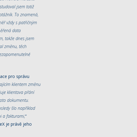
studoval jsem totiž
rotážník. To znamená,
éměř vždy s patřičným
měřená data
m, takže dnes jsem
al změnu, těch
 nezapomenutelné
kace pro správu
vajícím klientem změnu
juje klientova přání
ohoto dokumentu.
sledy šlo například
i a fakturami,
“
eX je právě jeho