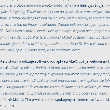
u výzvu, protože jsem programátor přeběhlík,“
říká a dále vysvětluje:
„Vy
m původně geolog. Téměř dvacet let jsem po vysoké škole pracoval jako ka
trávil v terénu na geofyzikálním měření vrtů, často v bahně, ve vánici a t
unem z terénu do Prahy na základnu. Druhou polovinu času jsem pak z
 PC. Občas jsem si práci usnadnil nějakým malým skriptem nebo programe
áhl na celý den a zbavil se terénní práce.“ Michal postupem času potřebov
domov bylo hodně a určitě si vzpomněl na manželku Dr. Emila Holuba v
an, ležící, spící…: „Doma bude, už se narajzoval dost!“.
který stvořil a udržuje softwarovou aplikaci ALeX, což je webová apli
ocesů.
„Poté, co náš obchodník získá nového klienta, nebo domluví se stá
ikaci, analyzuji klientovy představy a vytvořím dokument analýzy, který propo
ici nového nastavení naší aplikace. Poté provedu nastavení aplikace dle t
lastní programování. Sestavím pro klienta dokumentaci a zaškolím jej. Napo
í reklamací, agendu pravidelných školení, evidenci a procesy se smlouvam
ve firmě Michal. Tím prvním a stále spokojeným klientem software AL
ma EXCON.