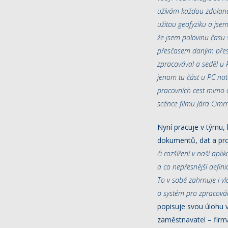
užívám každou zdolano
užitou geofyziku a jse
že jsem polovinu času s
přesčasem daným přes
zpracovával a seděl u
jenom tu část u PC nat
pracovních cest mimo 
scénce filmu Jára Cimrm
Nyní pracuje v týmu, 
dokumentů, dat a pr
či rozšíření v naší apl
a co nepřesnější defin
To v sobě zahrnuje i v
o systém pro zpracován
popisuje svou úlohu 
zaměstnavatel – fir