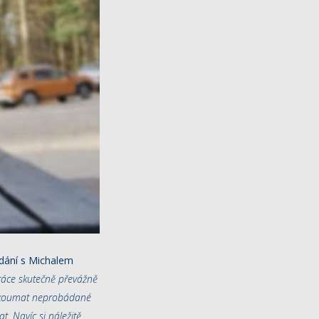
ídání s Michalem
ráce skutečně převážně
 zkoumat neprobádané
t. Navíc si náležitě