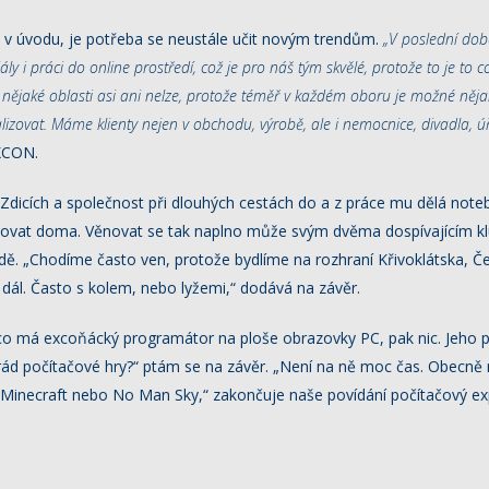
il v úvodu, je potřeba se neustále učit novým trendům.
„V poslední době 
ly i práci do online prostředí, což je pro náš tým skvělé, protože to je to
 nějaké oblasti asi ani nelze, protože téměř v každém oboru je možné ně
alizovat. Máme klienty nejen v obchodu, výrobě, ale i nemocnice, divadla, 
EXCON.
e Zdicích a společnost při dlouhých cestách do a z práce mu dělá not
covat doma. Věnovat se tak naplno může svým dvěma dospívajícím k
. „Chodíme často ven, protože bydlíme na rozhraní Křivoklátska, Če
l. Často s kolem, nebo lyžemi,“ dodává na závěr.
co má excoňácký programátor na ploše obrazovky PC, pak nic. Jeho p
rád počítačové hry?“ ptám se na závěr. „Není na ně moc čas. Obecn
je Minecraft nebo No Man Sky,“ zakončuje naše povídání počítačový e