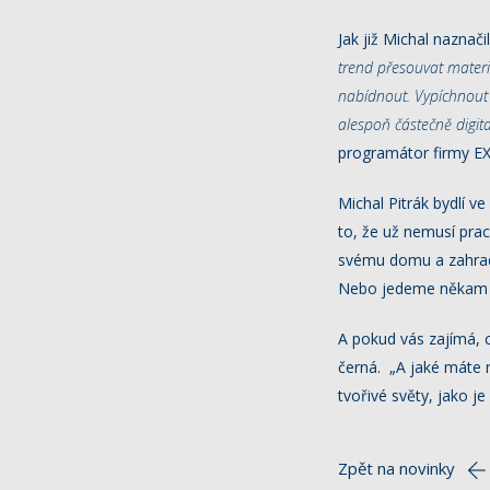
Jak již Michal naznač
trend přesouvat materiá
nabídnout. Vypíchnout
alespoň částečně digit
programátor firmy 
Michal Pitrák bydlí v
to, že už nemusí pra
svému domu a zahradě
Nebo jedeme někam dá
A pokud vás zajímá, 
černá. „A jaké máte 
tvořivé světy, jako 
Zpět na novinky