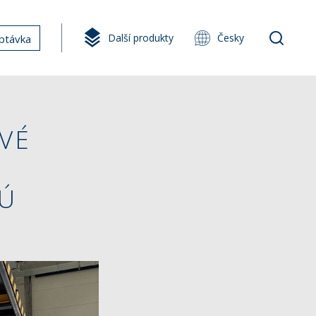
Další produkty
Česky
ptávka
VÉ
SÚ