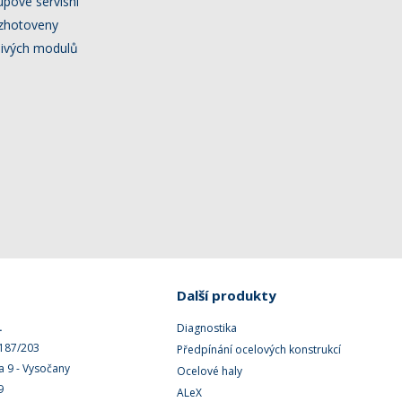
pové servisní
 zhotoveny
livých modulů
Další produkty
.
Diagnostika
 187/203
Předpínání ocelových konstrukcí
a 9 - Vysočany
Ocelové haly
9
ALeX