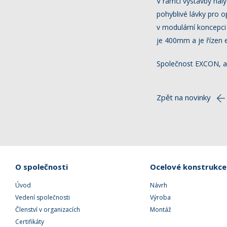
V rámci výstavby hal
pohyblivé lávky pro 
v modulární koncepci
je 400mm a je řízen e
Společnost EXCON, a.s
Zpět na novinky
O společnosti
Ocelové konstrukce
Úvod
Návrh
Vedení společnosti
Výroba
Členství v organizacích
Montáž
Certifikáty