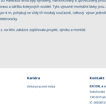
y SÚ Havlíčkův Brod byly vyrobeny, namontovány a zprovozněny přístu
opravu a údržbu kolejových vozidel. Tyto výsuvné montážní lávky jsou
 po 6 m, pohybují se vždy tři moduly současně, celkový výsun jednot
lektronicky.
. na této zakázce zajišťovala projekt, výrobu a montáž.
Kariéra
Kontakt
EXCON, a.s
Volná pracovní místa
Sokolovská
190 00 Prah
IČ: 0050672