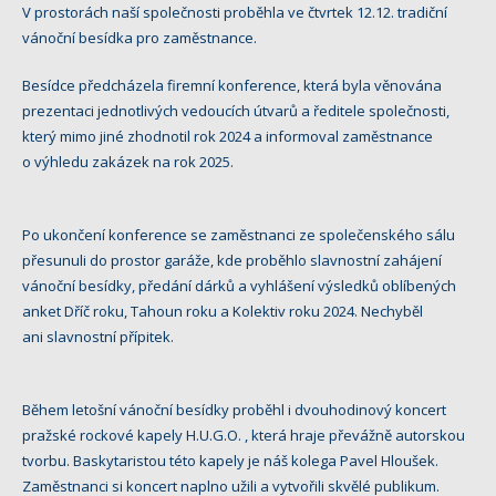
V prostorách naší společnosti proběhla ve čtvrtek 12.12. tradiční
vánoční besídka pro zaměstnance.
Besídce předcházela firemní konference, která byla věnována
prezentaci jednotlivých vedoucích útvarů a ředitele společnosti,
který mimo jiné zhodnotil rok 2024 a informoval zaměstnance
o výhledu zakázek na rok 2025.
Po ukončení konference se zaměstnanci ze společenského sálu
přesunuli do prostor garáže, kde proběhlo slavnostní zahájení
vánoční besídky, předání dárků a vyhlášení výsledků oblíbených
anket Dříč roku, Tahoun roku a Kolektiv roku 2024. Nechyběl
ani slavnostní přípitek.
Během letošní vánoční besídky proběhl i dvouhodinový koncert
pražské rockové kapely H.U.G.O. , která hraje převážně autorskou
tvorbu. Baskytaristou této kapely je náš kolega Pavel Hloušek.
Zaměstnanci si koncert naplno užili a vytvořili skvělé publikum.