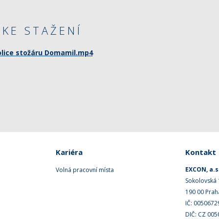
KE STAŽENÍ
olice stožáru Domamil.mp4
Kariéra
Kontakt
EXCON, a.s
Volná pracovní místa
Sokolovská
190 00 Prah
IČ: 0050672
DIČ: CZ 00