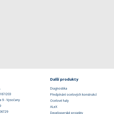
Další produkty
.
Diagnostika
 187/203
Předpínání ocelových konstrukcí
a 9 - Vysočany
Ocelové haly
9
ALeX
506729
Developerské projekty