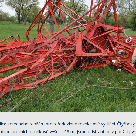
ce kotveného stožáru pro středovlnné rozhlasové vysílání. Čtyřboký 
vou úrovních o celkové výšce 103 m, jsme odstranili bez použití pyr