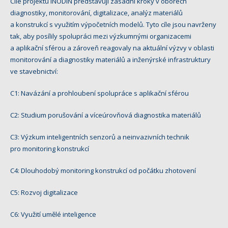
Cíle projektu INODIN představují zásadní kroky v oborech
diagnostiky, monitorování, digitalizace, analýz materiálů
a konstrukcí s využitím výpočetních modelů. Tyto cíle jsou navrženy
tak, aby posílily spolupráci mezi výzkumnými organizacemi
a aplikační sférou a zároveň reagovaly na aktuální výzvy v oblasti
monitorování a diagnostiky materiálů a inženýrské infrastruktury
ve stavebnictví:
C1: Navázání a prohloubení spolupráce s aplikační sférou
C2: Studium porušování a víceúrovňová diagnostika materiálů
C3: Výzkum inteligentních senzorů a neinvazivních technik
pro monitoring konstrukcí
C4: Dlouhodobý monitoring konstrukcí od počátku zhotovení
C5: Rozvoj digitalizace
C6: Využití umělé inteligence