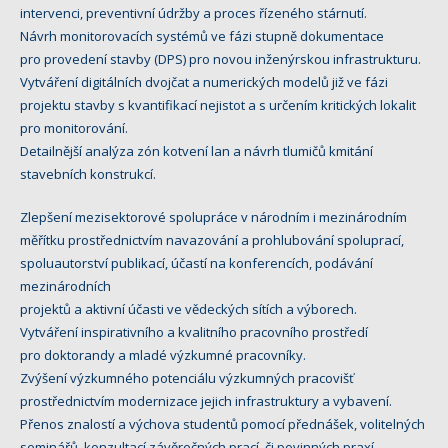
intervenci, preventivní údržby a proces řízeného stárnutí.
Návrh monitorovacích systémů ve fázi stupně dokumentace
pro provedení stavby (DPS) pro novou inženýrskou infrastrukturu.
Vytváření digitálních dvojčat a numerických modelů již ve fázi
projektu stavby s kvantifikací nejistot a s určením kritických lokalit
pro monitorování.
Detailnější analýza zón kotvení lan a návrh tlumičů kmitání
stavebních konstrukcí.
Zlepšení mezisektorové spolupráce v národním i mezinárodním
měřítku prostřednictvím navazování a prohlubování spoluprací,
spoluautorství publikací, účastí na konferencích, podávání
mezinárodních
projektů a aktivní účasti ve vědeckých sítích a výborech.
Vytváření inspirativního a kvalitního pracovního prostředí
pro doktorandy a mladé výzkumné pracovníky.
Zvýšení výzkumného potenciálu výzkumných pracovišť
prostřednictvím modernizace jejich infrastruktury a vybavení.
Přenos znalostí a výchova studentů pomocí přednášek, volitelných
seminářů, konzultací závěrečných prací, či povinných praxí