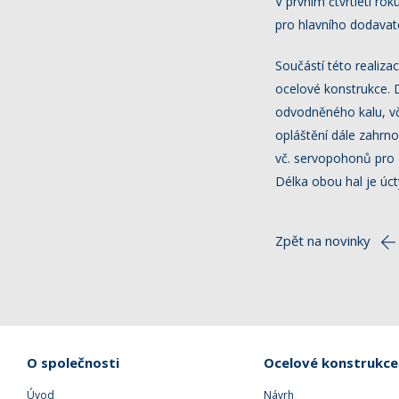
V prvním čtvrtletí r
pro hlavního dodavate
Součástí této realiz
ocelové konstrukce. 
odvodněného kalu, vče
opláštění dále zahrno
vč. servopohonů pro za
Délka obou hal je úc
Zpět na novinky
O společnosti
Ocelové konstrukce
Úvod
Návrh