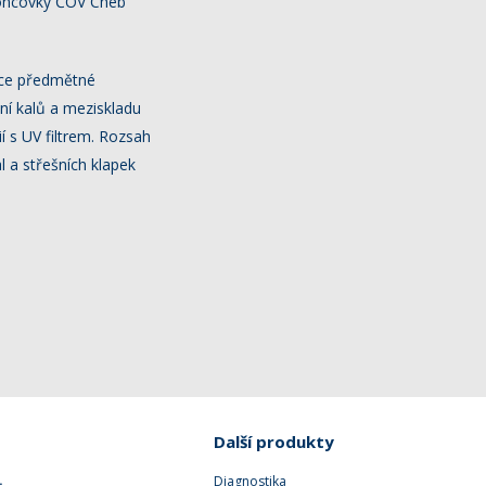
 koncovky ČOV Cheb
ace předmětné
ní kalů a meziskladu
 s UV filtrem. Rozsah
l a střešních klapek
Další produkty
.
Diagnostika