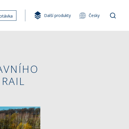
Další produkty
Česky
ptávka
AVNÍHO
RAIL