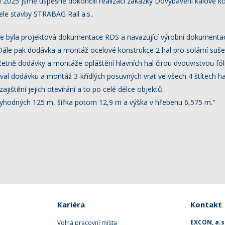
oku 2025 jsme úspěšně dokončili realizaci zakázky Dovybavení kalové
le stavby STRABAG Rail a.s..
ace byla projektová dokumentace RDS a navazující výrobní dokument
Dále pak dodávka a montáž ocelové konstrukce 2 hal pro solární suše
tně dodávky a montáže opláštění hlavních hal čirou dvouvrstvou fólií
val dodávku a montáž 3-křídlých posuvných vrat ve všech 4 štítech ha
jištění jejich otevírání a to po celé délce objektů.
tyhodných 125 m, šířka potom 12,9 m a výška v hřebenu 6,575 m."
Kariéra
Kontakt
EXCON, a.s
Volná pracovní místa