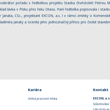
derátor pořadu s ředitelkou projektu Stavba čtvrtstoletí Petrou 
lad lávka v Písku přes řeku Otavu. Paní ředitelka popisovala i stavb
ír Janata, CSc., projektant EXCON, a.s. I v rámci zmínky o Komens
ladimíra Janaty a ocenila jeho jednoznačný přínos pro české stavebn
Kariéra
Kontakt
EXCON, a.s
Volná pracovní místa
Sokolovská
190 00 Prah