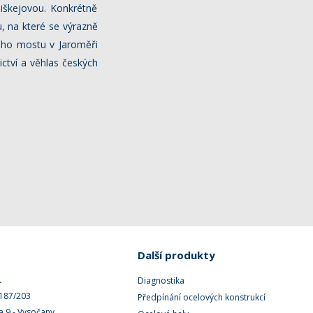
Miškejovou. Konkrétně
u, na které se výrazně
kého mostu v Jaroměři
ictví a věhlas českých
Další produkty
.
Diagnostika
 187/203
Předpínání ocelových konstrukcí
a 9 - Vysočany