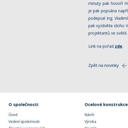
minuty pak hovoří mo
je pak popsána napřík
podepsal Ing. Vladim
pak vyzdvihla úlohu V
projektantů ve světě.
Link na pořad
zde
.
Zpět na novinky
O společnosti
Ocelové konstrukce
Úvod
Návrh
Vedení společnosti
Výroba