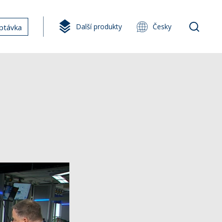
Další produkty
Česky
ptávka