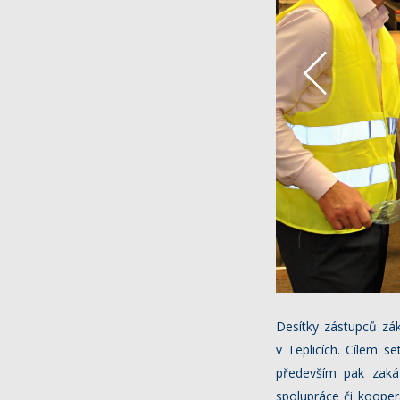
Desítky zástupců zá
v Teplicích. Cílem s
především pak zaká
spolupráce či koope