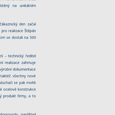
stěný na unikátním
Zákaznický den začal
l pro realizace Štěpán
hom se dostali na 500
š – technický ředitel
í realizace zahrnuje
y výrobní dokumentace
l taktéž všechny nové
sluchači se pak mohli
vé ocelové konstrukce
ý produkt firmy, a to
doprovodu například