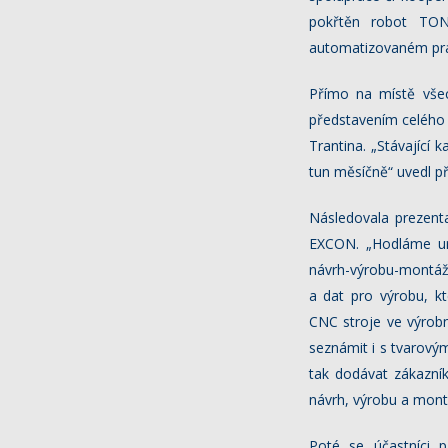
pokřtěn robot TON
automatizovaném pra
Přímo na místě všec
představením celého v
Trantina. „Stávající
tun měsíčně“ uvedl př
Následovala prezenta
EXCON. „Hodláme urč
návrh-výrobu-montáž 
a dat pro výrobu, kt
CNC stroje ve výrobn
seznámit i s tvarový
tak dodávat zákazník
návrh, výrobu a mont
Poté se účastníci 