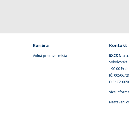
Kariéra
Kontakt
EXCON, a.s
Volná pracovní místa
Sokolovská
190 00 Prah
IČ: 0050672
DIČ: CZ 00
Více inform
Nastavení c