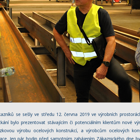
kazníků se sešly ve středu 12. června 2019 ve výrobních prostorá
etkání bylo prezentovat stávajícím či potenciálním klientům nové vý
zkovou výrobu ocelových konstrukcí, a výrobcům ocelových kons
race. Jen pár hodin před samotným zahájením Zákaznického dne byl 