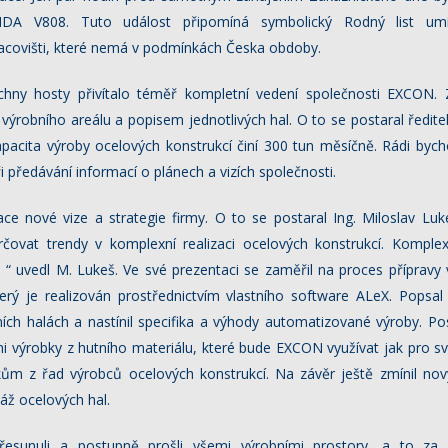
DA V808. Tuto událost připomíná symbolický Rodný list umí
covišti, které nemá v podmínkách Česka obdoby.
hny hosty přivítalo téměř kompletní vedení společnosti EXCON. 
ýrobního areálu a popisem jednotlivých hal. O to se postaral ředite
 kapacita výroby ocelových konstrukcí činí 300 tun měsíčně. Rádi byc
i předávání informací o plánech a vizích společnosti.
ce nové vize a strategie firmy. O to se postaral Ing. Miloslav Luke
ovat trendy v komplexní realizaci ocelových konstrukcí. Komplexn
“ uvedl M. Lukeš. Ve své prezentaci se zaměřil na proces příprav
erý je realizován prostřednictvím vlastního software ALeX. Popsa
ích halách a nastínil specifika a výhody automatizované výroby. Po
mi výrobky z hutního materiálu, které bude EXCON využívat jak pro s
ům z řad výrobců ocelových konstrukcí. Na závěr ještě zmínil nov
áž ocelových hal.
přesunuli a postupně prošli všemi výrobními prostory, a to za 