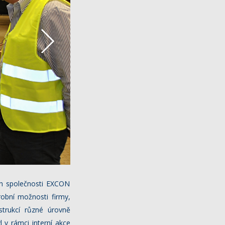
ch společnosti EXCON
robní možnosti firmy,
trukcí různé úrovně
v rámci interní akce