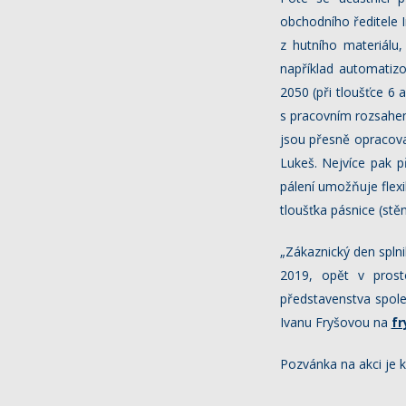
obchodního ředitele I
z hutního materiálu
například automatizo
2050 (při tloušťce 6 
s pracovním rozsahem
jsou přesně opracovan
Lukeš. Nejvíce pak 
pálení umožňuje flexib
tloušťka pásnice (stě
„Zákaznický den splni
2019, opět v prost
představenstva spol
Ivanu Fryšovou na
fr
Pozvánka na akci je 