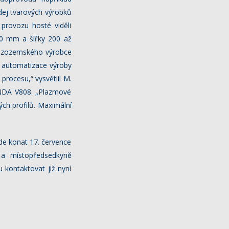
odej tvarových výrobků
provozu hosté viděli
100 mm a šířky 200 až
o nizozemského výrobce
m automatizace výroby
procesu,“ vysvětlil M.
ONDA V808. „Plazmové
vých profilů. Maximální
ude konat 17. července
 a místopředsedkyně
kontaktovat již nyní