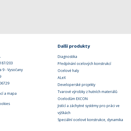
Další produkty
.
Diagnostika
 187/203
Předpínání ocelových konstrukcí
a 9 - Vysočany
Ocelové haly
9
ALeX
506729
Developerské projekty
Tvarové výrobky z hutních materiálů
ací a mapa
Ocelodům EXCON
ookies
Jistící a záchytné systémy pro práci ve
výškách
Speciální ocelové konstrukce, dynamika