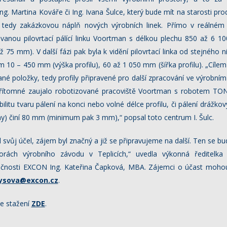
ng. Martina Kováře či Ing. Ivana Šulce, který bude mít na starosti pr
, tedy zakázkovou náplň nových výrobních linek. Přímo v reálném 
vanou pilovrtací pálící linku Voortman s délkou plechu 850 až 6 
až 75 mm). V další fázi pak byla k vidění pilovrtací linka od stejnéh
 10 – 450 mm (výška profilu), 60 až 1 050 mm (šířka profilu). „Cíle
é položky, tedy profily připravené pro další zpracování ve výrobním 
přítomné zaujalo robotizované pracoviště Voortman s robotem T
ilitu tvaru pálení na konci nebo volné délce profilu, či pálení drážko
ny) činí 80 mm (minimum pak 3 mm),“ popsal toto centrum I. Šulc.
l svůj účel, zájem byl značný a již se připravujeme na další. Ten se b
orách výrobního závodu v Teplicích,“ uvedla výkonná ředitelka
ečnosti EXCON Ing. Kateřina Čapková, MBA. Zájemci o účast mohou 
ysova@excon.cz
.
ke stažení
ZDE
.