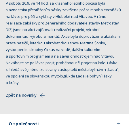
V sobotu 20.9. ve 14 hod. za krásného letního počasí byla
slavnostním přestřižením pásky završena práce mnoha excoňáků
na lávce pro pěší a cyklisty v Hluboké nad Vltavou. V rámci
realizace zakázky pro generálního dodavatele stavby Metrostav
DIZ, jsme na akci zajišťovali realizační projekt, výrobní
dokumentaci, výrobu a montáž. Akce byla doprovázena ukázkami
práce hasičů, leteckou akrobatickou show Martina Šonky,
vystoupením skupiny Cirkus na vodě, dalším kulturním
a sportovním programem a na závěr ohňostrojem nad Vltavou.
Neváhejte se po lávce projít, proběhnout či projet na kole. Lávka
si hledá své jméno, ze strany zastupitelů města byl návrh „Lada“,
ve spojení se slovanskou mytologií, kde Lada je bohyní lásky
a krásy.
Zpět na novinky
O společnosti