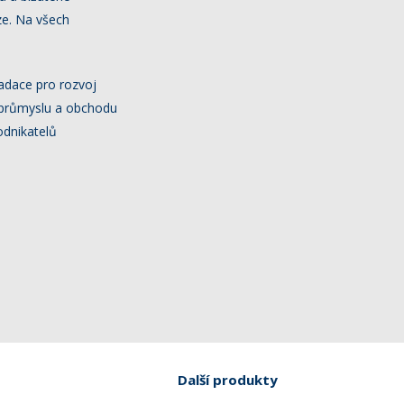
ze. Na všech
adace pro rozvoj
m průmyslu a obchodu
odnikatelů
Další produkty