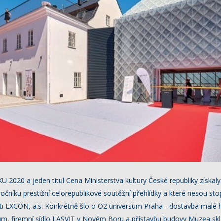
U 2020 a jeden titul Cena Ministerstva kultury České republiky získaly
 ročníku prestižní celorepublikové soutěžní přehlídky a které nesou st
sti EXCON, a.s. Konkrétně šlo o O2 universum Praha - dostavba malé 
um, firemní sídlo LASVIT v Novém Boru a přístavbu budovy Muzea skla