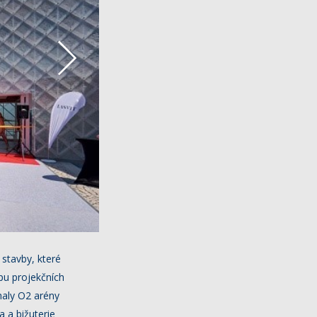
 stavby, které
opu projekčních
haly O2 arény
 a bižuterie