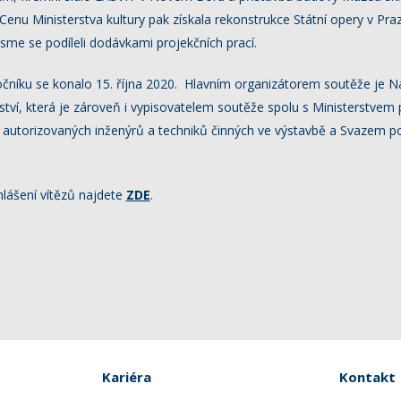
 Cenu Ministerstva kultury pak získala rekonstrukce Státní opery v Pra
sme se podíleli dodávkami projekčních prací.
ročníku se konalo 15. října 2020. Hlavním organizátorem soutěže je N
elství, která je zároveň i vypisovatelem soutěže spolu s Ministerstve
utorizovaných inženýrů a techniků činných ve výstavbě a Svazem p
hlášení vítězů najdete
ZDE
.
Kariéra
Kontakt