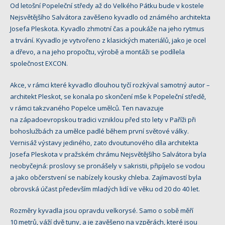
Od letošní Popeleční středy až do Velkého Pátku bude v kostele
Nejsvětějšího Salvátora zavěšeno kyvadlo od známého architekta
Josefa Pleskota. Kyvadlo zhmotní čas a poukáže na jeho rytmus
a trvání. Kyvadlo je vytvořeno z klasických materiálů, jako je ocel
a dřevo, a na jeho propočtu, výrobě a montáži se podílela
společnost EXCON.
Akce, v rámci které kyvadlo dlouhou tyčí rozkýval samotný autor –
architekt Pleskot, se konala po skončení mše k Popeleční středě,
v rámci takzvaného Popelce umělců. Ten navazuje
na západoevropskou tradici vzniklou před sto lety v Paříži při
bohoslužbách za umělce padlé během první světové války.
Vernisáž výstavy jediného, zato dvoutunového díla architekta
Josefa Pleskota v pražském chrámu Nejsvětějšího Salvátora byla
neobyčejná: proslovy se pronášely v sakristii, připíjelo se vodou
a jako občerstvení se nabízely kousky chleba. Zajímavostí byla
obrovská účast především mladých lidí ve věku od 20 do 40 let.
Rozměry kyvadla jsou opravdu velkorysé. Samo o sobě měří
10 metrů, váží dvě tuny, a je zavěšeno na vzpěrách, které jsou