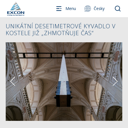
Menu
Česky
UNIKÁTNÍ DESETIMETROVÉ KYVADLO V
KOSTELE JIŽ „ZHMOTŇUJE ČAS“