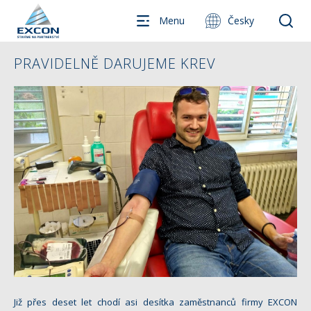
Menu
Česky
PRAVIDELNĚ DARUJEME KREV
Již přes deset let chodí asi desítka zaměstnanců firmy EXCON