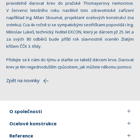
pravidelně darovat krev do pražské Thomayerovy nemocnice.
V červenci letošního roku navštívil toto zdravotnické zařízení
například Ing. Milan Skoumal, projektant ocelových konstrukcí (na
snímku). Cca 4x ročně si se sympatickými sestřičkami popovídá i Ing.
Miloslav Lukeš, technický ředitel EXCON, který je dárcem již 25. let a
za svých 80 odběrů bude příští rok slavnostně oceněn Zlatým
křížem ČČK 3. třídy.
Přidejte se k nám do týmu a staňte se taktéž dárcem krve. Darovat
krev je tím nejjednodušším způsobem, jak můžete někomu pomoci.
Zpět na novinky
O společnosti
Ocelové konstrukce
Reference