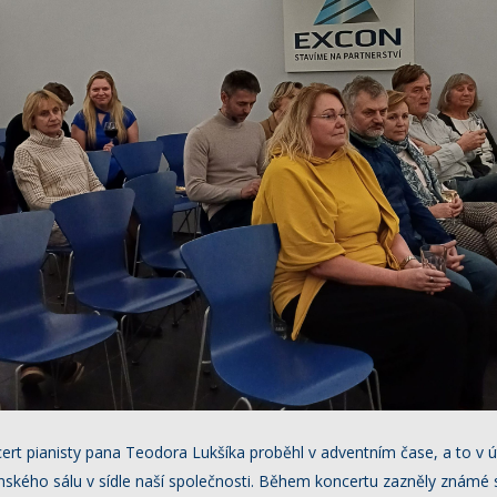
ncert pianisty pana Teodora Lukšíka proběhl v adventním čase, a to v 
nského sálu v sídle naší společnosti. Během koncertu zazněly známé 