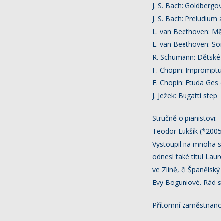
J. S. Bach: Goldbergov
J. S. Bach: Preludium 
L. van Beethoven: Měs
L. van Beethoven: Son
R. Schumann: Dětské 
F. Chopin: Impromptu
F. Chopin: Etuda Ges 
J. Ježek: Bugatti step
Stručně o pianistovi:
Teodor Lukšík (*2005
Vystoupil na mnoha so
odnesl také titul La
ve Zlíně, či Španěls
Evy Boguniové. Rád se
Přítomní zaměstnanci s