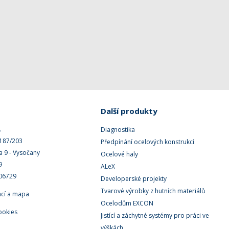
Další produkty
.
Diagnostika
 187/203
Předpínání ocelových konstrukcí
a 9 - Vysočany
Ocelové haly
9
ALeX
506729
Developerské projekty
Tvarové výrobky z hutních materiálů
ací a mapa
Ocelodům EXCON
ookies
Jistící a záchytné systémy pro práci ve
výškách