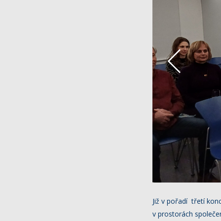
Již v pořadí třetí ko
v prostorách společe