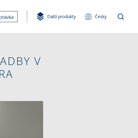
Další produkty
Česky
ptávka
ADBY V
RA