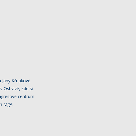
m Jany Křupkové.
v Ostravě, kde si
ongresové centrum
ím MgA.