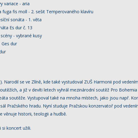
y variace - aria
a fuga fis moll - 2. sešit Temperovaného klavíru
íční sonáta - 1. věta
áta Es dur č. 13
scény - vybrané kusy
 Ges dur
dur
). Narodil se ve Zlíně, kde také vystudoval ZUŠ Harmonii pod vedení
utěžích, a již v devíti letech vyhrál mezinárodní soutěž Pro Bohemia 
ureáta soutěže. Vystupoval také na mnoha místech, jako jsou např. K
ký sál Pražského hradu. Nyní studuje Pražskou konzervatoř pod veden
 věnuje historii, teologii a hudbě.
i koncert užili.