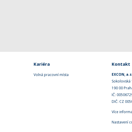
Kariéra
Kontakt
EXCON, a.s
Volná pracovní místa
Sokolovská
190 00 Prah
IČ: 0050672
DIČ: CZ 00
Více inform
Nastavení c