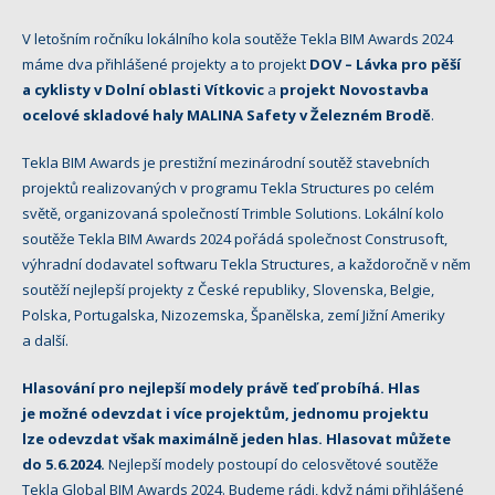
V letošním ročníku lokálního kola soutěže Tekla BIM Awards 2024
máme dva přihlášené projekty a to projekt
DOV – Lávka pro pěší
a cyklisty v Dolní oblasti Vítkovic
a
projekt Novostavba
ocelové skladové haly MALINA Safety v Železném Brodě
.
Tekla BIM Awards je prestižní mezinárodní soutěž stavebních
projektů realizovaných v programu Tekla Structures po celém
světě, organizovaná společností Trimble Solutions. Lokální kolo
soutěže Tekla BIM Awards 2024 pořádá společnost Construsoft,
výhradní dodavatel softwaru Tekla Structures, a každoročně v něm
soutěží nejlepší projekty z České republiky, Slovenska, Belgie,
Polska, Portugalska, Nizozemska, Španělska, zemí Jižní Ameriky
a další.
Hlasování pro nejlepší modely právě teď probíhá. Hlas
je možné odevzdat i více projektům, jednomu projektu
lze odevzdat však maximálně jeden hlas. Hlasovat můžete
do 5.6.2024.
Nejlepší modely postoupí do celosvětové soutěže
Tekla Global BIM Awards 2024. Budeme rádi, když námi přihlášené