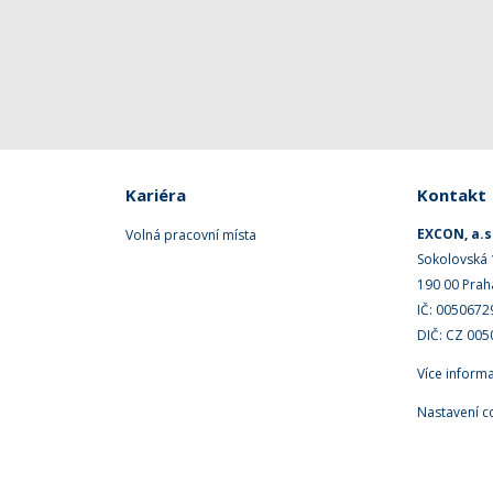
Kariéra
Kontakt
EXCON, a.s
Volná pracovní místa
Sokolovská
190 00 Prah
IČ: 0050672
DIČ: CZ 00
Více inform
Nastavení c