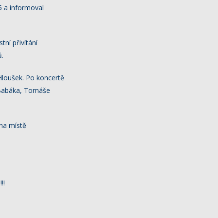
5 a informoval
ní přivítání
ů.
 Hloušek. Po koncertě
a Babáka, Tomáše
 na místě
!!