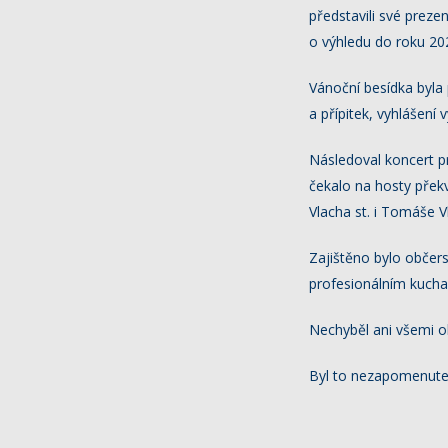
představili své preze
o výhledu do roku 20
Vánoční besídka byla 
a přípitek, vyhlášení
Následoval koncert pr
čekalo na hosty přek
Vlacha st. i Tomáše V
Zajištěno bylo občers
profesionálním kucha
Nechyběl ani všemi o
Byl to nezapomenutelný