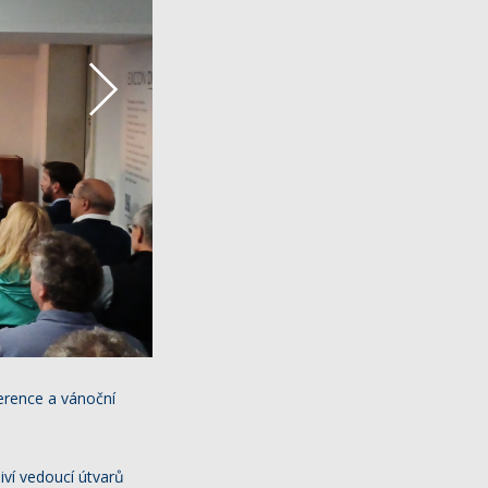
ference a vánoční
iví vedoucí útvarů