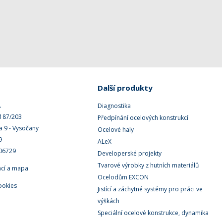
Další produkty
.
Diagnostika
 187/203
Předpínání ocelových konstrukcí
a 9 - Vysočany
Ocelové haly
9
ALeX
506729
Developerské projekty
Tvarové výrobky z hutních materiálů
ací a mapa
Ocelodům EXCON
ookies
Jistící a záchytné systémy pro práci ve
výškách
Speciální ocelové konstrukce, dynamika