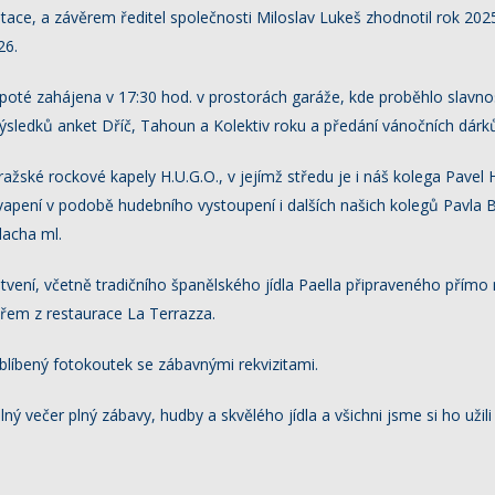
ntace, a závěrem ředitel společnosti Miloslav Lukeš zhodnotil rok 202
26.
poté zahájena v 17:30 hod. v prostorách garáže, kde proběhlo slavnost
 výsledků anket Dříč, Tahoun a Kolektiv roku a předání vánočních dárk
ažské rockové kapely H.U.G.O., v jejímž středu je i náš kolega Pavel
vapení v podobě hudebního vystoupení i dalších našich kolegů Pavl
lacha ml.
tvení, včetně tradičního španělského jídla Paella připraveného přímo
řem z restaurace La Terrazza.
blíbený fotokoutek se zábavnými rekvizitami.
 večer plný zábavy, hudby a skvělého jídla a všichni jsme si ho užili !