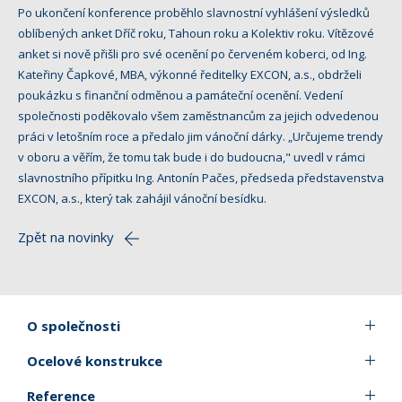
Po ukončení konference proběhlo slavnostní vyhlášení výsledků
oblíbených anket Dříč roku, Tahoun roku a Kolektiv roku. Vítězové
anket si nově přišli pro své ocenění po červeném koberci, od Ing.
Kateřiny Čapkové, MBA, výkonné ředitelky EXCON, a.s., obdrželi
poukázku s finanční odměnou a památeční ocenění. Vedení
společnosti poděkovalo všem zaměstnancům za jejich odvedenou
práci v letošním roce a předalo jim vánoční dárky. „Určujeme trendy
v oboru a věřím, že tomu tak bude i do budoucna," uvedl v rámci
slavnostního přípitku Ing. Antonín Pačes, předseda představenstva
EXCON, a.s., který tak zahájil vánoční besídku.
Zpět na novinky
O společnosti
Ocelové konstrukce
Reference