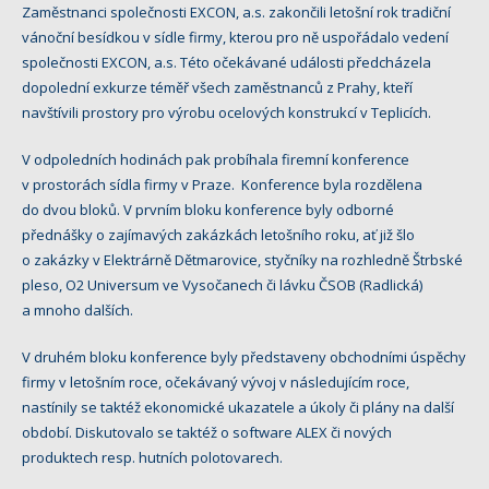
Zaměstnanci společnosti EXCON, a.s. zakončili letošní rok tradiční
vánoční besídkou v sídle firmy, kterou pro ně uspořádalo vedení
společnosti EXCON, a.s. Této očekávané události předcházela
dopolední exkurze téměř všech zaměstnanců z Prahy, kteří
navštívili prostory pro výrobu ocelových konstrukcí v Teplicích.
V odpoledních hodinách pak probíhala firemní konference
v prostorách sídla firmy v Praze. Konference byla rozdělena
do dvou bloků. V prvním bloku konference byly odborné
přednášky o zajímavých zakázkách letošního roku, ať již šlo
o zakázky v Elektrárně Dětmarovice, styčníky na rozhledně Štrbské
pleso, O2 Universum ve Vysočanech či lávku ČSOB (Radlická)
a mnoho dalších.
V druhém bloku konference byly představeny obchodními úspěchy
firmy v letošním roce, očekávaný vývoj v následujícím roce,
nastínily se taktéž ekonomické ukazatele a úkoly či plány na další
období. Diskutovalo se taktéž o software ALEX či nových
produktech resp. hutních polotovarech.