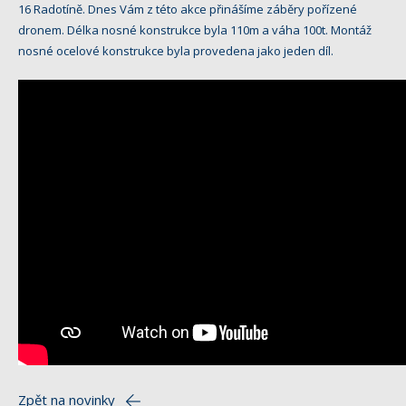
16 Radotíně. Dnes Vám z této akce přinášíme záběry pořízené
dronem. Délka nosné konstrukce byla 110m a váha 100t. Montáž
nosné ocelové konstrukce byla provedena jako jeden díl.
Zpět na novinky