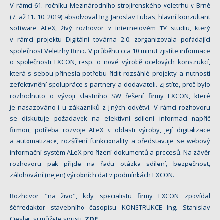
V rámci 61. ročníku Mezinárodního strojírenského veletrhu v Brně
(7. až 11. 10. 2019) absolvoval Ing. Jaroslav Lubas, hlavní konzultant
software ALeX, živý rozhovor v internetovém TV studiu, který
v rámci projektu Digitální továrna 2.0. zorganizovala pořádající
společnost Veletrhy Brno. V průběhu cca 10 minut zjistíte informace
o společnosti EXCON, resp. o nové výrobě ocelových konstrukcí,
která s sebou přinesla potřebu řídit rozsáhlé projekty a nutnosti
zefektivnění spolupráce s partnery a dodavateli. Zjistíte, proč bylo
rozhodnuto o vývoji vlastního SW řešení firmy EXCON, které
je nasazováno i u zákazníků z jiných odvětví. V rámci rozhovoru
se diskutuje požadavek na efektivní sdílení informací napříč
firmou, potřeba rozvoje ALeX v oblasti výroby, její digitalizace
a automatizace, rozšíření funkcionality a představuje se webový
informační systém ALeX pro řízení dokumentů a procesů. Na závěr
rozhovoru pak přijde na řadu otázka sdílení, bezpečnost,
zálohování (nejen) výrobních dat v podmínkách EXCON.
Rozhovor "na živo", kdy specialistu firmy EXCON zpovídal
šéfredaktor stavebního časopisu KONSTRUKCE Ing. Stanislav
Cieslar, si můžete spustit
ZDE
.