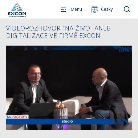
Menu
Česky
VIDEOROZHOVOR "NA ŽIVO" ANEB
DIGITALIZACE VE FIRMĚ EXCON