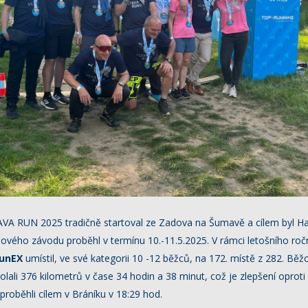
VA RUN 2025 tradičně startoval ze Zadova na Šumavě a cílem byl Ha
ového závodu proběhl v termínu 10.-11.5.2025. V rámci letošního roč
unEX
umístil, ve své kategorii 10 -12 běžců, na 172. místě z 282. Běž
lali 376 kilometrů v čase 34 hodin a 38 minut, což je zlepšení oprot
proběhli cílem v Bráníku v 18:29 hod.