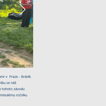
mr v Praze - Bráník.
níku se náš
ci tohoto závodu
i minulému ročníku