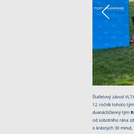
Štafetový závod VLTA
12. ročník tohoto tým
dvanáctičlenný tým
R
od sobotního rána zdo
o krásných 30 minut, 