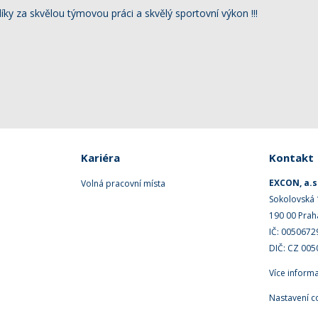
y za skvělou týmovou práci a skvělý sportovní výkon !!!
Kariéra
Kontakt
EXCON, a.s
Volná pracovní místa
Sokolovská
190 00 Prah
IČ: 0050672
DIČ: CZ 00
Více inform
Nastavení c