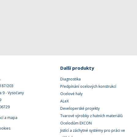
Další produkty
.
Diagnostika
 187/203
Předpínání ocelových konstrukcí
a 9 - Vysočany
Ocelové haly
9
ALeX
506729
Developerské projekty
Tvarové výrobky z hutních materiálů
ací a mapa
Ocelodům EXCON
ookies
Jistící a záchytné systémy pro práci ve