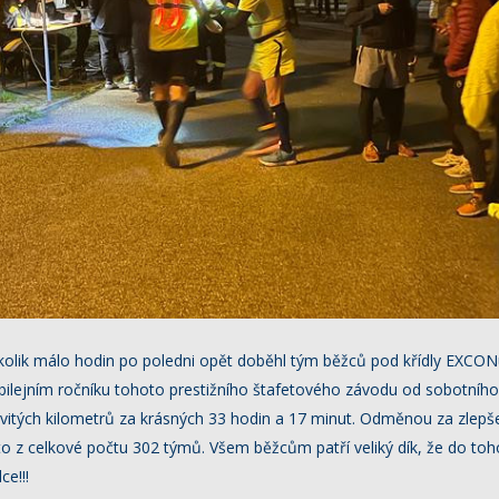
ěkolik málo hodin po poledni opět doběhl tým běžců pod křídly EXCO
ubilejním ročníku tohoto prestižního štafetového závodu od sobotního 
ovitých kilometrů za krásných 33 hodin a 17 minut. Odměnou za zlepše
o z celkové počtu 302 týmů. Všem běžcům patří veliký dík, že do toho
ce!!!