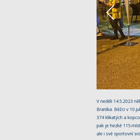
V neděli 14.5.2023 n
Braníka. Běžci v 10.j
374 klikatých a kopc
pak je hezké 115.míst
ale i své sportovní srd