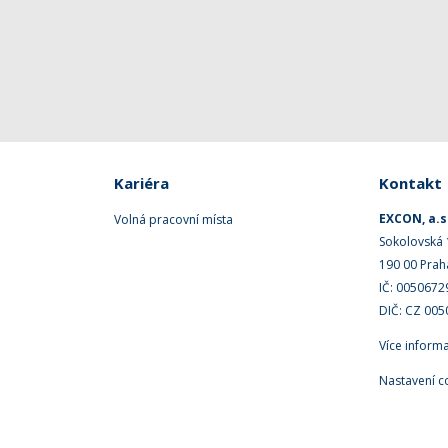
Kariéra
Kontakt
EXCON, a.s
Volná pracovní místa
Sokolovská
190 00 Prah
IČ: 0050672
DIČ: CZ 00
Více inform
Nastavení c