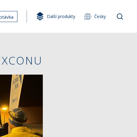
Další produkty
Česky
ptávka
 EXCONU