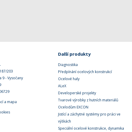
Další produkty
.
Diagnostika
 187/203
Předpínání ocelových konstrukcí
a 9 - Vysočany
Ocelové haly
9
ALeX
506729
Developerské projekty
Tvarové výrobky z hutních materiálů
ací a mapa
Ocelodům EXCON
ookies
Jistící a záchytné systémy pro práci ve
výškách
Speciální ocelové konstrukce, dynamika