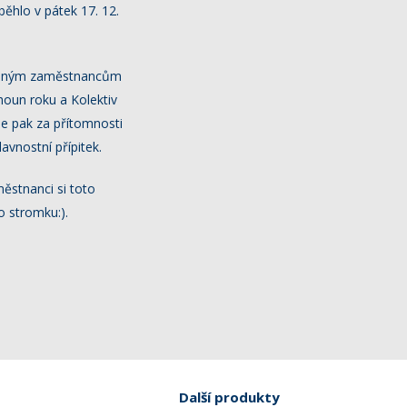
ěhlo v pátek 17. 12.
ítomným zaměstnancům
houn roku a Kolektiv
e pak za přítomnosti
vnostní přípitek.
ěstnanci si toto
o stromku:).
Další produkty