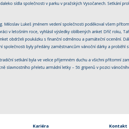
daleko sídla společnosti v parku v pražských Vysočanech. Setkání prob
 Ing. Miloslav Lukeš jménem vedení společnosti poděkoval všem př
ráci v letošním roce, vyhlásil výsledky oblíbených anket Dříč roku, Ta
anket obdrželi poukázku s finanční odměnou a památeční ocenění. Dál
ní společnosti byly předány zaměstnancům vánoční dárky a proběhl sla
adiční setkání byla ve velice příjemném duchu a všichni přítomní zam
četně slavnostního přeletu armádní letky – 5ti gripenů v pozici vánočníh
Kariéra
Kontakt