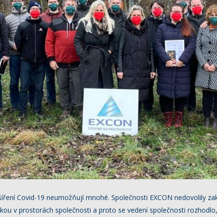
i šíření Covid-19 neumožňují mnohé. Společnosti EXCON nedovolily za
dkou v prostorách společnosti a proto se vedení společnosti rozhodl