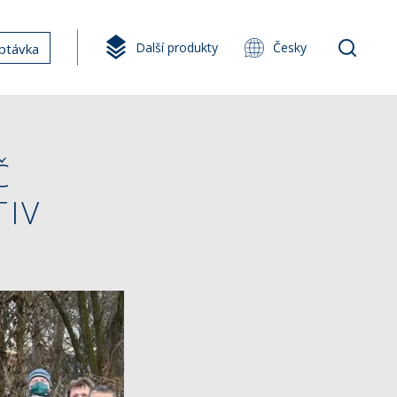
Další produkty
Česky
ptávka
Č
TIV