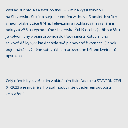
Vysílač Dubník je se svou výškou 307 m nejvyšší stavbou
na Slovensku. Stojí na stejnojmenném vrchu ve Slánských vrších
v nadmořské výšce 874 m. Televizním a rozhlasovým vysíláním
pokrývá většinu východního Slovenska. Štíhlý ocelový dřík stožáru
je kotven lany v osmi úrovních do třech směrů. Kotevní lana
celkové délky 5,22 km dosáhla své plánované životnosti. Článek
pojednává o výměně kotevních lan provedené během května až
října 2022.
Celý článek byl uveřejněn v aktuálním čísle časopisu STAVEBNICTVÍ
04/2023 a je možné si ho stáhnout v níže uvedeném souboru
ke stažení.