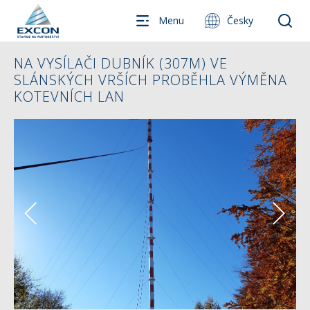
Menu
Česky
NA VYSÍLAČI DUBNÍK (307M) VE
SLÁNSKÝCH VRŠÍCH PROBĚHLA VÝMĚNA
KOTEVNÍCH LAN