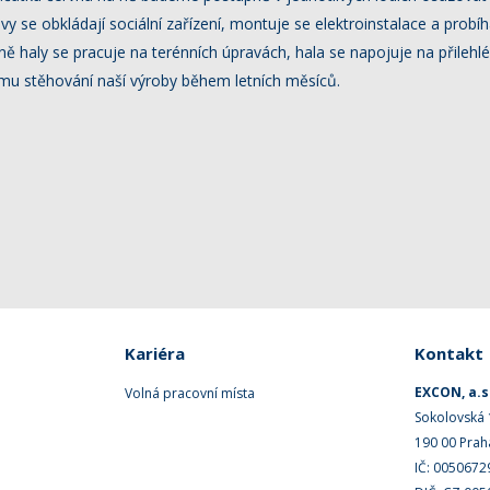
y se obkládají sociální zařízení, montuje se elektroinstalace a probíh
ě haly se pracuje na terénních úpravách, hala se napojuje na přilehl
u stěhování naší výroby během letních měsíců.
Kariéra
Kontakt
EXCON, a.s
Volná pracovní místa
Sokolovská
190 00 Prah
IČ: 0050672