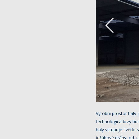
Výrobní prostor haly
technologií a brzy b
haly vstupuje světlo 
jeřábové dráhy, od z