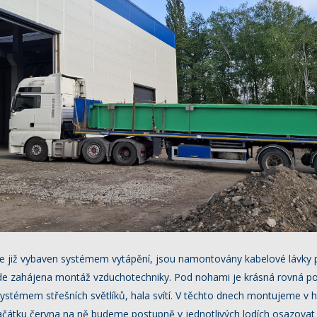
 je již vybaven systémem vytápění, jsou namontovány kabelové lávky 
ude zahájena montáž vzduchotechniky. Pod nohami je krásná rovná po
systémem střešních světlíků, hala svítí. V těchto dnech montujeme v 
ačátku června na ně budeme postupně v jednotlivých lodích osazova