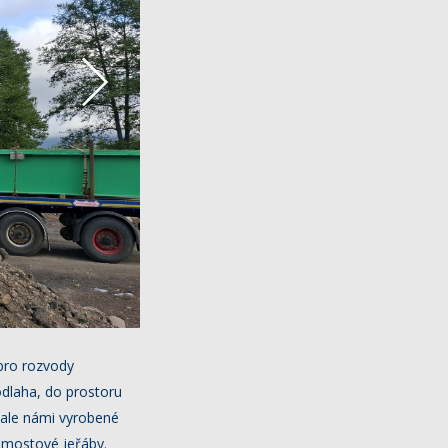
pro rozvody
dlaha, do prostoru
hale námi vyrobené
t mostové jeřáby.