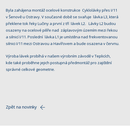
Byla zahájena montáž ocelové konstrukce Cyklolávky přes I/11
v Šenově u Ostravy. V současné době se svařuje lávka L3, která
překlene tok řeky Lučiny a první z tří lávek L2. Lávky L2 budou
osazeny na ocelové pilíře nad záplavovým územím mezi řekou
a silnicí I/11. Poslední lávka L1 je umístěna nad frekventovanou
silnici I/11 mezi Ostravou a Havířovem a bude osazena v červnu.
Výroba lávek probíhá v našem výrobním závodě v Teplicích,
kde také proběhne jejich postupná předmontáž pro zajištění
správné celkové geometrie.
Zpět na novinky