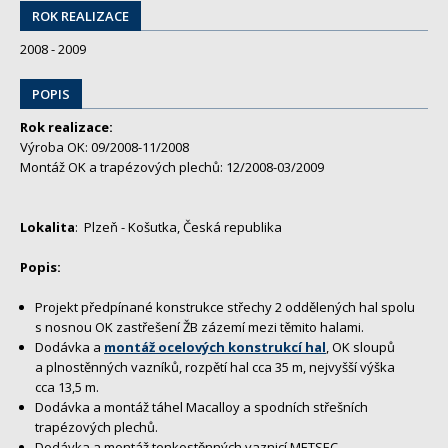
ROK REALIZACE
2008 - 2009
POPIS
Rok realizace:
Výroba OK: 09/2008-11/2008
Montáž OK a trapézových plechů: 12/2008-03/2009
Lokalita
: Plzeň - Košutka, Česká republika
Popis:
Projekt předpínané konstrukce střechy 2 oddělených hal spolu
s nosnou OK zastřešení ŽB zázemí mezi těmito halami.
Dodávka a
montáž ocelových konstrukcí hal
, OK sloupů
a plnostěnných vazníků, rozpětí hal cca 35 m, nejvyšší výška
cca 13,5 m.
Dodávka a montáž táhel Macalloy a spodních střešních
trapézových plechů.
Dodávka a montáž tenkostěnných vaznicí METSEC