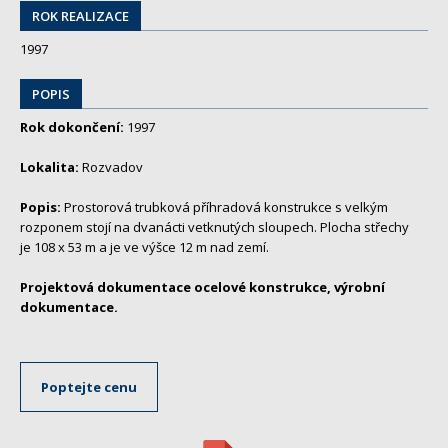
ROK REALIZACE
1997
POPIS
Rok dokončení:
1997
Lokalita:
Rozvadov
Popis:
Prostorová trubková příhradová konstrukce s velkým
rozponem stojí na dvanácti vetknutých sloupech. Plocha střechy
je 108 x 53 m a je ve výšce 12 m nad zemí.
Projektová dokumentace ocelové konstrukce, výrobní
dokumentace.
Poptejte cenu