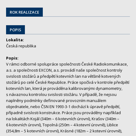
ROK REALIZACE
POPIS
Lokalita:
Česká republika
Popis:
V rámci odborné spolupráce společnosti České Radiokomunikace,
a.s. a společnosti EXCON, a.s. provádí naše společnost kontroly
svislosti stožárů a předpětí kotevních lan na většině kotvených
stožárů po celé České Republice. Práce spočívá v kontrole předpětí
kotevních lan, která je prováděna kalibrovanými dynamometry,
s návaznou kontrolou svislosti stožáru. V případě, že nejsou
naplněny podmínky definované provozním manuálem
objednatele, nebo ČSN EN 1993-3-1 dochází k úpravě předpětí,
případně svislosti konstrukce. Práce jsou prováděny například
na lokalitách Kojál (340m – 6 kotevních úrovní), Krašov (340m –
6 kotevních úrovní), Topolná (250m – 4 kotevní úrovně), Liblice
(354,8m – 5 kotevních úrovní), Krásné (182m – 2 kotevní úrovně),