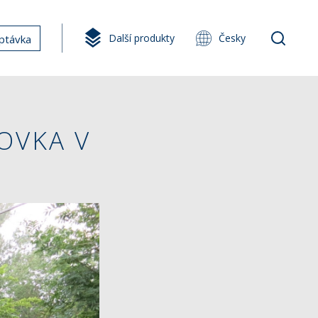
Další produkty
Česky
ptávka
OVKA V