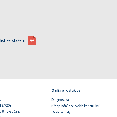
list ke stažení
Další produkty
.
Diagnostika
 187/203
Předpínání ocelových konstrukcí
a 9 - Vysočany
Ocelové haly