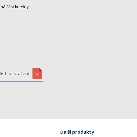
ná část kotelny.
list ke stažení
Další produkty