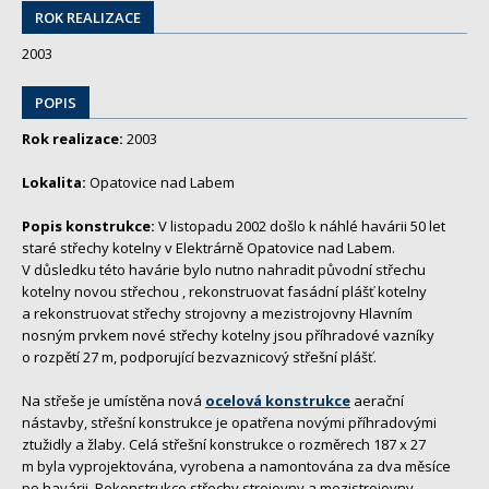
ROK REALIZACE
2003
POPIS
Rok realizace:
2003
Lokalita:
Opatovice nad Labem
Popis konstrukce:
V listopadu 2002 došlo k náhlé havárii 50 let
staré střechy kotelny v Elektrárně Opatovice nad Labem.
V důsledku této havárie bylo nutno nahradit původní střechu
kotelny novou střechou , rekonstruovat fasádní plášť kotelny
a rekonstruovat střechy strojovny a mezistrojovny Hlavním
nosným prvkem nové střechy kotelny jsou příhradové vazníky
o rozpětí 27 m, podporující bezvaznicový střešní plášť.
Na střeše je umístěna nová
ocelová konstrukce
aerační
nástavby, střešní konstrukce je opatřena novými příhradovými
ztužidly a žlaby. Celá střešní konstrukce o rozměrech 187 x 27
m byla vyprojektována, vyrobena a namontována za dva měsíce
po havárii. Rekonstrukce střechy strojovny a mezistrojovny