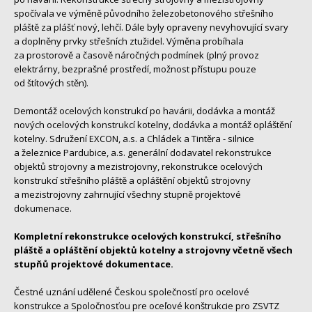
spočívala ve výměně původního železobetonového střešního
pláště za plášť nový, lehčí. Dále byly opraveny nevyhovující svary
a doplněny prvky střešních ztužidel. Výměna probíhala
za prostorově a časově náročných podmínek (plný provoz
elektrárny, bezprašné prostředí, možnost přístupu pouze
od štítových stěn).
Demontáž ocelových konstrukcí po havárii, dodávka a montáž
nových ocelových konstrukcí kotelny, dodávka a montáž opláštění
kotelny. Sdružení EXCON, a.s. a Chládek a Tintěra - silnice
a železnice Pardubice, a.s. generální dodavatel rekonstrukce
objektů strojovny a mezistrojovny, rekonstrukce ocelových
konstrukcí střešního pláště a opláštění objektů strojovny
a mezistrojovny zahrnující všechny stupně projektové
dokumenace.
Kompletní rekonstrukce ocelových konstrukcí, střešního
pláště a opláštění objektů kotelny a strojovny včetně všech
stupňů projektové dokumentace.
Čestné uznání udělené Českou společností pro ocelové
konstrukce a Spoločnosťou pre oceľové konštrukcie pro ZSVTZ