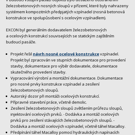
železobetonových nosných sloupů v přízemí, které byly nahrazeny
systémem kompozitních předpjatých vzpínadel (nosná betonová
konstrukce ve spolupůsobení s ocelovým vzpínadlem).
EXCON byl generálním dodavatelem železobetonových
a ocelových konstrukcí souvisejících se statickým zajištěním
budoucí pasáže.
Projekt řešil
návrh nosné ocelové konstrukce
vzpínadel.
Projekt byl zpracován ve stupních dokumentace pro provedení
stavby, dokumentace pro výběr dodavatele, dokumentace
skutečného provedení stavby.
Vypracování výrobní a montážní dokumentace. Dokumentace
pro nosné prvky konstrukce vzpínadel a zesílení
železobetonových sloupů.
Autorský dozor při montáži ocelových konstrukcí.
Přípravné stavební práce, včetně demolic.
Zesílení železobetonových sloupů zvětšením průřezu sloupů,
injektování ocelových prvků. - Dodávka a montáž ocelových
prvků pro zesílení stávajících železobetonových sloupů. -
Dodávka a montáž ocelových vzpínadel, včetně táhel Macalloy.
Předpínání táhel Macalloy pomocí hydraulických napínacích