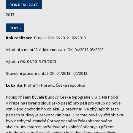
ROK REALIZACE
2013
POPIS
Rok realizace
: Projekt OK: 12/2012 - 02/2013
Výrobní a montážní dokumentace OK: 04/2013-05/2013
Výroba OK: 04/2013-05/2013
Stavební práce, montáž OK: 04/2013 - 06/2013
Lokalita
: Praha 1 - Florenc, Česká republika
Popis: Přízemí bývalé budovy České typografie v ulici Na Poříčí
v Praze na Florenci slouží jako pasáž pro pěší pro vstup do nově
vzniklého obchodního objektu „Florentina“. Ve zbývajících šesti
patrech budovy je provozován hotel. Pro toto nové využití objektu
byly nezbytné statické úpravy nosného železobetonového
skeletu. Investorem požadované uvolnění půdorysu přízemí
v budoucí vstupní pasáži objektu bylo dosaženo odstraněním